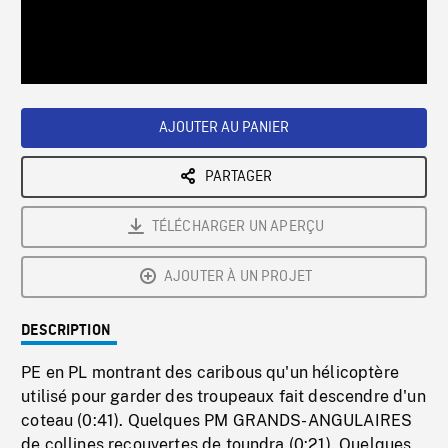
/
Loaded
:
Playback
0%
Rate
AJOUTER AU PANIER
PARTAGER
TÉLÉCHARGER UN APERÇU
AJOUTER À UN PROJET
DESCRIPTION
PE en PL montrant des caribous qu'un hélicoptère
utilisé pour garder des troupeaux fait descendre d'un
coteau (0:41). Quelques PM GRANDS-ANGULAIRES
de collines recouvertes de toundra (0:21). Quelques