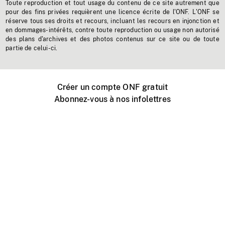
Toute reproduction et tout usage du contenu de ce site autrement que
pour des fins privées requièrent une licence écrite de l'ONF. L'ONF se
réserve tous ses droits et recours, incluant les recours en injonction et
en dommages-intérêts, contre toute reproduction ou usage non autorisé
des plans d'archives et des photos contenus sur ce site ou de toute
partie de celui-ci.
Créer un compte ONF gratuit
Abonnez-vous à nos infolettres
Événements ONF près de chez vous
Créer avec l’ONF
Organiser une projection publique
À propos de ce site
Centre d'aide
Contactez-nous
Espace Média
Emplois