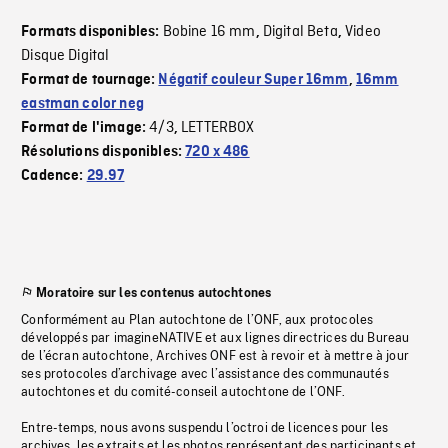
Bobine 16 mm
Digital Beta
Video
Formats disponibles:
,
,
Disque Digital
Format de tournage:
Négatif couleur Super 16mm
,
16mm
eastman color neg
4/3
LETTERBOX
Format de l'image:
,
Résolutions disponibles:
720 x 486
Cadence:
29.97
Moratoire sur les contenus autochtones
Conformément au Plan autochtone de l’ONF, aux protocoles
développés par imagineNATIVE et aux lignes directrices du Bureau
de l’écran autochtone, Archives ONF est à revoir et à mettre à jour
ses protocoles d’archivage avec l’assistance des communautés
autochtones et du comité-conseil autochtone de l’ONF.
Entre-temps, nous avons suspendu l’octroi de licences pour les
archives, les extraits et les photos représentant des participants et