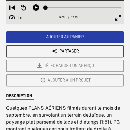
Loaded
:
Restart
Seek
Play
0.24%
from
backward
1x
0:00
Current
15:39
Duration
/
beginning
10
Playback
Full
Time
seconds
Rate
Scree
AJOUTER AU PANIER
PARTAGER
TÉLÉCHARGER UN APERÇU
AJOUTER À UN PROJET
DESCRIPTION
Quelques PLANS AÉRIENS filmés durant le mois de
septembre, en survolant un terrain deltaïque, un
paysage plat parsemé de lacs et d'étangs (1:51). PG
montrant quelques caribous trottant de droite à