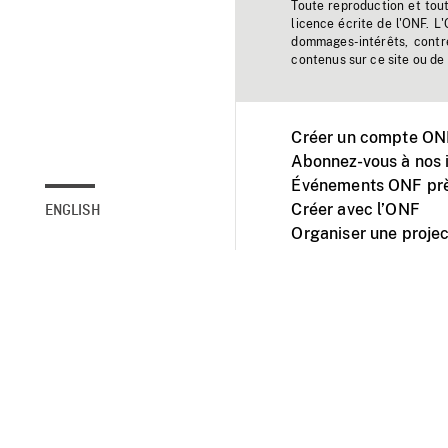
Toute reproduction et tou
licence écrite de l'ONF. L
dommages-intérêts, contr
contenus sur ce site ou de 
Créer un compte ONF
Abonnez-vous à nos i
Événements ONF prè
Créer avec l’ONF
ENGLISH
Organiser une projec
Facebook
Youtube
L'ONF sur mobile et 