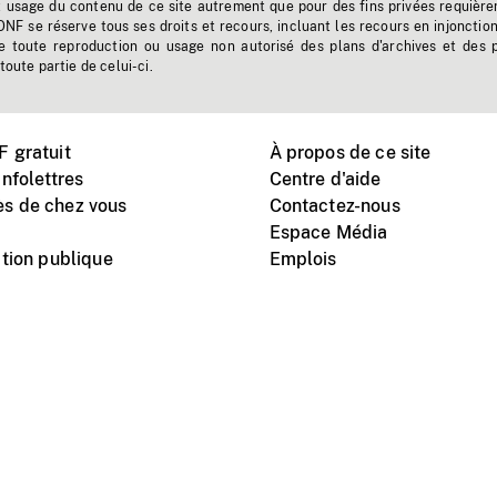
t usage du contenu de ce site autrement que pour des fins privées requière
'ONF se réserve tous ses droits et recours, incluant les recours en injonctio
e toute reproduction ou usage non autorisé des plans d'archives et des 
toute partie de celui-ci.
 gratuit
À propos de ce site
nfolettres
Centre d'aide
s de chez vous
Contactez-nous
Espace Média
tion publique
Emplois
Instagram
Vimeo
X
télé