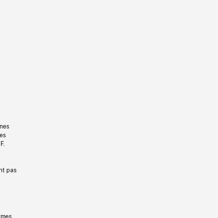
gnes
les
F.
nt pas
ermes