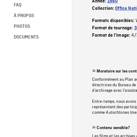
Année:
1960
FAQ
Collection:
Office Nat
À PROPOS
Formats disponibles:
PHOTOS
Format de tournage:
3
4/
Format de l'image:
DOCUMENTS
Moratoire sur les con
Conformément au Plan au
directrices du Bureau de 
d’archivage avec l’assi
Entre-temps, nous avons s
représentant des particip
comme Autochtones (memb
Contenu sensible?
Les films et les archives