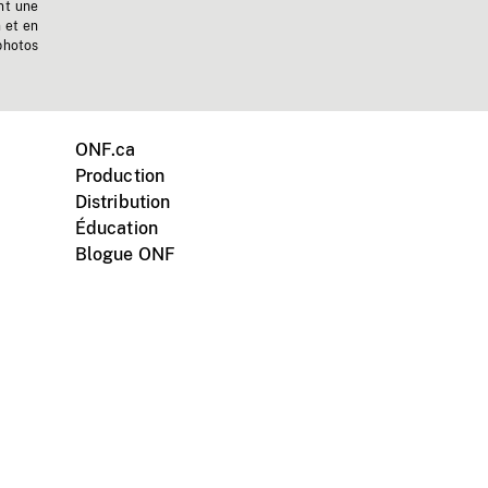
nt une
n et en
photos
ONF.ca
Production
Distribution
Éducation
Blogue ONF