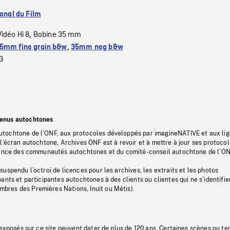
ional du Film
Vidéo Hi 8
Bobine 35 mm
,
5mm fine grain b&w
,
35mm neg b&w
3
tenus autochtones
tochtone de l’ONF, aux protocoles développés par imagineNATIVE et aux li
l’écran autochtone, Archives ONF est à revoir et à mettre à jour ses protoco
stance des communautés autochtones et du comité-conseil autochtone de l’ON
uspendu l’octroi de licences pour les archives, les extraits et les photos
ants et participantes autochtones à des clients ou clientes qui ne s’identifie
res des Premières Nations, Inuit ou Métis).
 exposés sur ce site peuvent dater de plus de 120 ans. Certaines scènes ou t