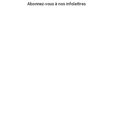
Abonnez-vous à nos infolettres
Événements ONF près de chez vous
Créer avec l’ONF
Organiser une projection publique
À propos de ce site
Centre d'aide
Contactez-nous
Espace Média
Emplois
ONF.ca
Production
Distribution
Éducation
Blogue ONF