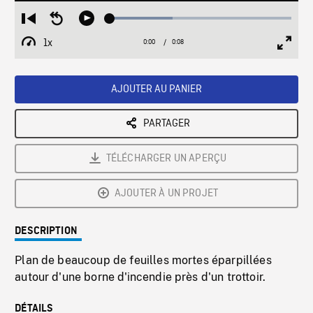
Loaded
:
Restart
Seek
Play
34.57%
from
backward
1x
0:00
Current
0:08
Duration
/
beginning
10
Playback
Full
Time
seconds
Rate
Scree
AJOUTER AU PANIER
PARTAGER
TÉLÉCHARGER UN APERÇU
AJOUTER À UN PROJET
DESCRIPTION
Plan de beaucoup de feuilles mortes éparpillées
autour d'une borne d'incendie près d'un trottoir.
DÉTAILS