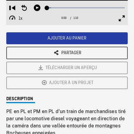
Loaded
:
Restart
Seek
Play
5.21%
from
backward
1x
0:00
Current
1:10
Duration
/
beginning
10
Playback
Full
Time
seconds
Rate
Scree
AJOUTER AU PANIER
PARTAGER
TÉLÉCHARGER UN APERÇU
AJOUTER À UN PROJET
DESCRIPTION
PE en PL et PM en PL d'un train de marchandises tiré
par une locomotive diesel voyageant en direction de
la caméra dans une vallée entourée de montagnes
Rocheuses enneigées.