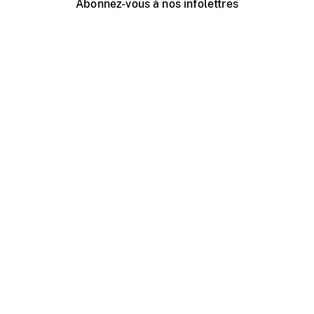
Abonnez-vous à nos infolettres
Événements ONF près de chez vous
Créer avec l’ONF
Organiser une projection publique
À propos de ce site
Centre d'aide
Contactez-nous
Espace Média
Emplois
ONF.ca
Production
Distribution
Éducation
Blogue ONF