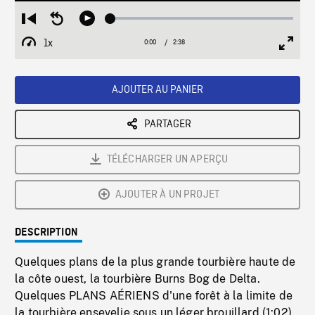
Loaded
:
Restart
Seek
Play
1.72%
from
backward
1x
0:00
Current
2:38
Duration
/
beginning
10
Playback
Full
Time
seconds
Rate
Scree
AJOUTER AU PANIER
PARTAGER
TÉLÉCHARGER UN APERÇU
AJOUTER À UN PROJET
DESCRIPTION
Quelques plans de la plus grande tourbière haute de
la côte ouest, la tourbière Burns Bog de Delta.
Quelques PLANS AÉRIENS d'une forêt à la limite de
la tourbière ensevelie sous un léger brouillard (1:02).