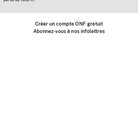
partie de celui-ci.
Créer un compte ONF gratuit
Abonnez-vous à nos infolettres
Événements ONF près de chez vous
Créer avec l’ONF
Organiser une projection publique
À propos de ce site
Centre d'aide
Contactez-nous
Espace Média
Emplois
ONF.ca
Production