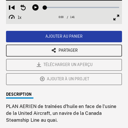
Loaded
:
Restart
Seek
Play
2.85%
from
backward
1x
0:00
Current
1:41
Duration
/
beginning
10
Playback
Full
Time
seconds
Rate
Scree
AJOUTER AU PANIER
PARTAGER
TÉLÉCHARGER UN APERÇU
AJOUTER À UN PROJET
DESCRIPTION
PLAN AERIEN de traînées d'huile en face de l'usine
de la United Aircraft, un navire de la Canada
Steamship Line au quai.