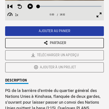
Loaded
:
Restart
Seek
Play
0.20%
from
backward
1x
0:00
Current
18:32
Duration
/
beginning
10
Playback
Full
Time
seconds
Rate
Scree
AJOUTER AU PANIER
PARTAGER
TÉLÉCHARGER UN APERÇU
AJOUTER À UN PROJET
DESCRIPTION
PG de la barrière d'entrée du quartier général des
Nations Unies à Kinshasa, flanquée de deux gardes,
s'ouvrant pour laisser passer un convoi des Nations
Unies quittant la base (1:15). Quelques PLANS