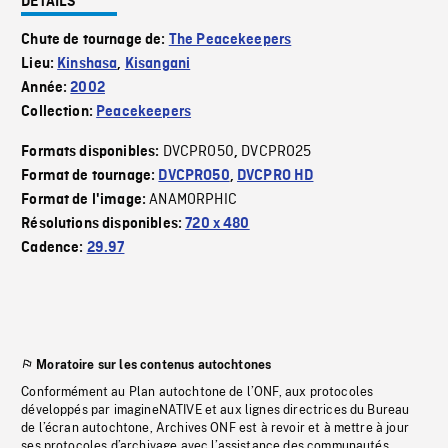
DÉTAILS
Chute de tournage de:
The Peacekeepers
Lieu:
Kinshasa
,
Kisangani
Année:
2002
Collection:
Peacekeepers
DVCPRO50
DVCPRO25
Formats disponibles:
,
Format de tournage:
DVCPRO50
,
DVCPRO HD
ANAMORPHIC
Format de l'image:
Résolutions disponibles:
720 x 480
Cadence:
29.97
Moratoire sur les contenus autochtones
Conformément au Plan autochtone de l’ONF, aux protocoles
développés par imagineNATIVE et aux lignes directrices du Bureau
de l’écran autochtone, Archives ONF est à revoir et à mettre à jour
ses protocoles d’archivage avec l’assistance des communautés