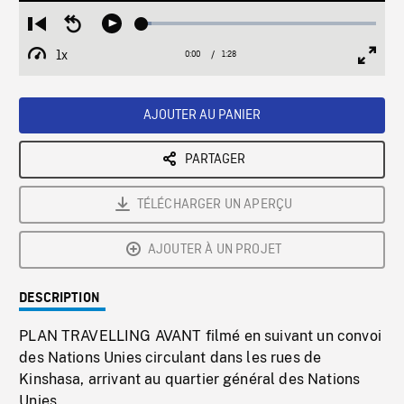
Loaded
:
Restart
Seek
Play
4.02%
from
backward
1x
0:00
Current
1:28
Duration
/
beginning
10
Playback
Full
Time
seconds
Rate
Scree
AJOUTER AU PANIER
PARTAGER
TÉLÉCHARGER UN APERÇU
AJOUTER À UN PROJET
DESCRIPTION
PLAN TRAVELLING AVANT filmé en suivant un convoi
des Nations Unies circulant dans les rues de
Kinshasa, arrivant au quartier général des Nations
Unies.