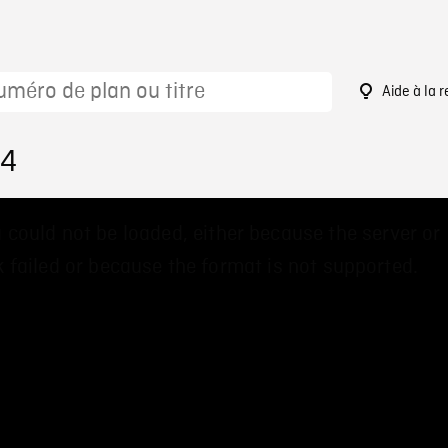
Aide à la 
14
 could not be loaded, either because the server or
 failed or because the format is not supported.