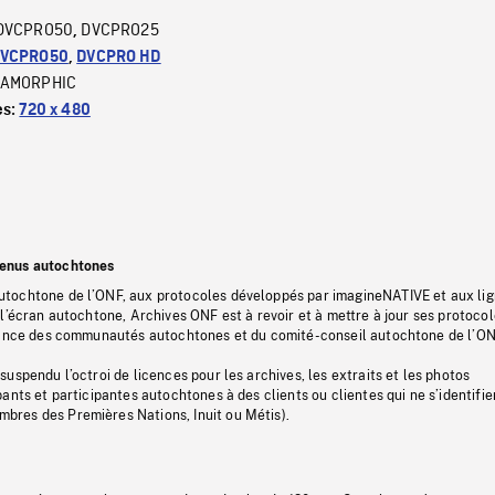
DVCPRO50
DVCPRO25
,
VCPRO50
,
DVCPRO HD
AMORPHIC
es:
720 x 480
tenus autochtones
tochtone de l’ONF, aux protocoles développés par imagineNATIVE et aux li
l’écran autochtone, Archives ONF est à revoir et à mettre à jour ses protoco
stance des communautés autochtones et du comité-conseil autochtone de l’ON
uspendu l’octroi de licences pour les archives, les extraits et les photos
ants et participantes autochtones à des clients ou clientes qui ne s’identifie
res des Premières Nations, Inuit ou Métis).