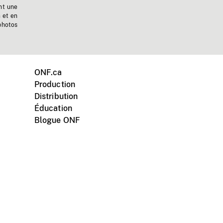
nt une
n et en
photos
ONF.ca
Production
Distribution
Éducation
Blogue ONF