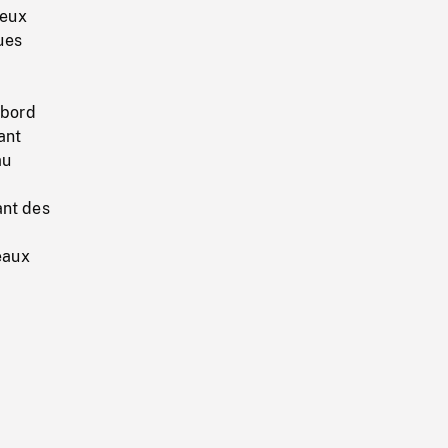
reux
ues
s
 bord
ant
au
nt des
eaux