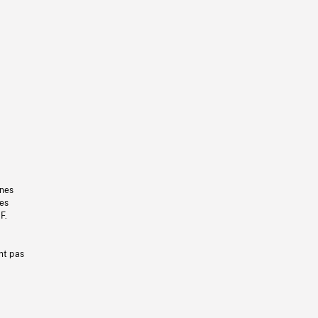
gnes
les
F.
nt pas