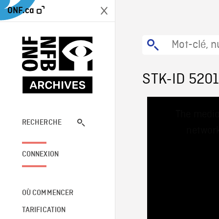
ONF.ca
STK-ID 520
This
The media
is
a
RECHERCHE
network
modal
window.
CONNEXION
OÙ COMMENCER
TARIFICATION