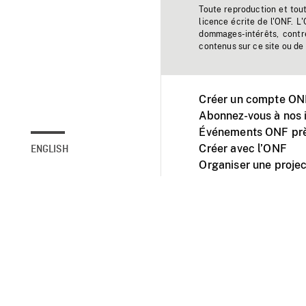
Toute reproduction et tou
licence écrite de l'ONF. L
dommages-intérêts, contr
contenus sur ce site ou de 
Créer un compte ONF
Abonnez-vous à nos i
Événements ONF prè
Créer avec l’ONF
ENGLISH
Organiser une projec
Facebook
Youtube
L'ONF sur mobile et 