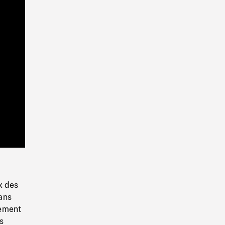
Playback
Rate
x des
ans
uement
s