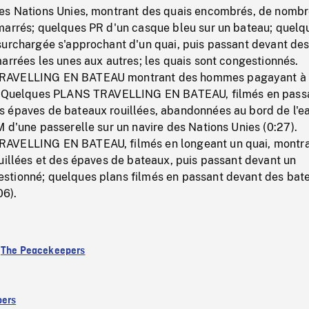
es Nations Unies, montrant des quais encombrés, de nomb
marrés; quelques PR d'un casque bleu sur un bateau; quelq
surchargée s'approchant d'un quai, puis passant devant de
arrées les unes aux autres; les quais sont congestionnés.
RAVELLING EN BATEAU montrant des hommes pagayant à
). Quelques PLANS TRAVELLING EN BATEAU, filmés en pass
 épaves de bateaux rouillées, abandonnées au bord de l'e
 d'une passerelle sur un navire des Nations Unies (0:27).
AVELLING EN BATEAU, filmés en longeant un quai, montra
uillées et des épaves de bateaux, puis passant devant un
tionné; quelques plans filmés en passant devant des bat
06).
:
The Peacekeepers
ers