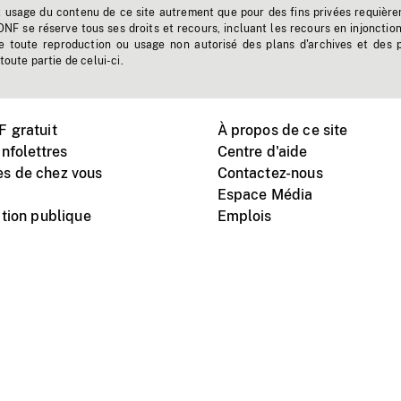
t usage du contenu de ce site autrement que pour des fins privées requière
'ONF se réserve tous ses droits et recours, incluant les recours en injonctio
e toute reproduction ou usage non autorisé des plans d'archives et des 
toute partie de celui-ci.
 gratuit
À propos de ce site
nfolettres
Centre d'aide
s de chez vous
Contactez-nous
Espace Média
tion publique
Emplois
Instagram
Vimeo
X
télé