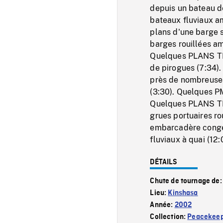
depuis un bateau d
bateaux fluviaux a
plans d'une barge 
barges rouillées am
Quelques PLANS T
de pirogues (7:34
près de nombreuses
(3:30). Quelques PM
Quelques PLANS TR
grues portuaires ro
embarcadère conges
fluviaux à quai (12:
DÉTAILS
Chute de tournage de
Lieu:
Kinshasa
Année:
2002
Collection:
Peacekeep