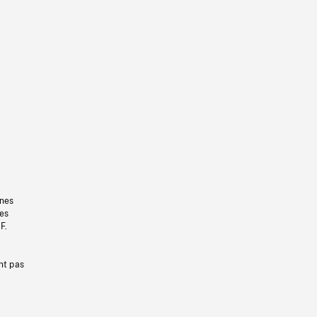
gnes
les
F.
nt pas