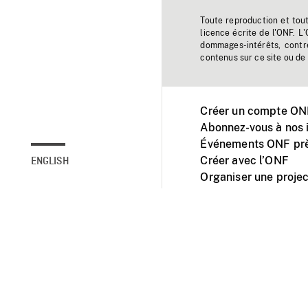
Toute reproduction et tou
licence écrite de l'ONF. L
dommages-intérêts, contr
contenus sur ce site ou de 
Créer un compte ONF
Abonnez-vous à nos i
Événements ONF prè
Créer avec l’ONF
ENGLISH
Organiser une projec
Facebook
Youtube
L'ONF sur mobile et 