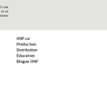
nt une
n et en
photos
ONF.ca
Production
Distribution
Éducation
Blogue ONF