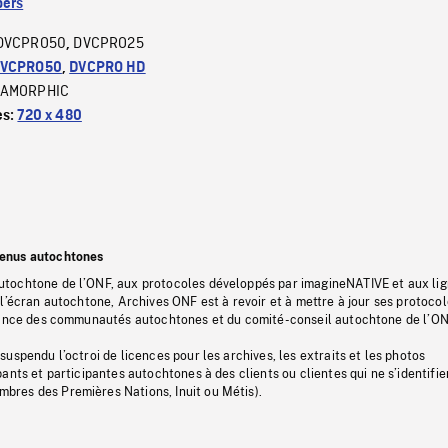
ers
DVCPRO50
DVCPRO25
,
VCPRO50
,
DVCPRO HD
AMORPHIC
es:
720 x 480
tenus autochtones
tochtone de l’ONF, aux protocoles développés par imagineNATIVE et aux li
l’écran autochtone, Archives ONF est à revoir et à mettre à jour ses protoco
stance des communautés autochtones et du comité-conseil autochtone de l’ON
uspendu l’octroi de licences pour les archives, les extraits et les photos
ants et participantes autochtones à des clients ou clientes qui ne s’identifie
res des Premières Nations, Inuit ou Métis).