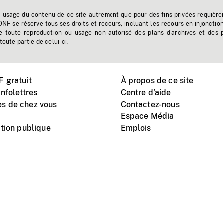
t usage du contenu de ce site autrement que pour des fins privées requière
'ONF se réserve tous ses droits et recours, incluant les recours en injonctio
e toute reproduction ou usage non autorisé des plans d'archives et des 
toute partie de celui-ci.
 gratuit
À propos de ce site
nfolettres
Centre d'aide
s de chez vous
Contactez-nous
Espace Média
tion publique
Emplois
Instagram
Vimeo
X
télé