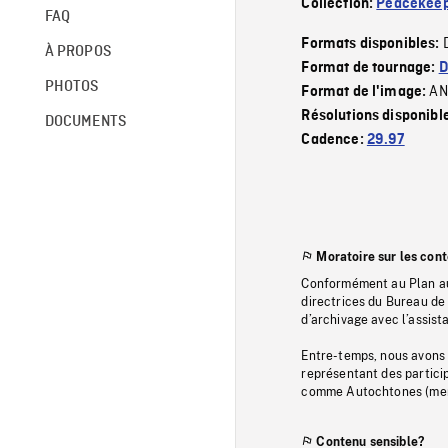
Collection:
Peacekeep
FAQ
Formats disponibles:
À PROPOS
Format de tournage:
D
PHOTOS
AN
Format de l'image:
Résolutions disponibl
DOCUMENTS
Cadence:
29.97
Moratoire sur les con
Conformément au Plan au
directrices du Bureau de 
d’archivage avec l’assi
Entre-temps, nous avons s
représentant des particip
comme Autochtones (memb
Contenu sensible?