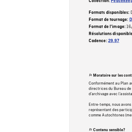
Collection:
Peacekeep
Formats disponibles:
Format de tournage:
D
16
Format de l'image:
Résolutions disponibl
Cadence:
29.97
Moratoire sur les con
Conformément au Plan au
directrices du Bureau de 
d’archivage avec l’assi
Entre-temps, nous avons s
représentant des particip
comme Autochtones (memb
Contenu sensible?