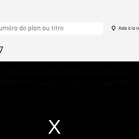
Aide à la 
7
 could not be loaded, either because the server or
 failed or because the format is not supported.