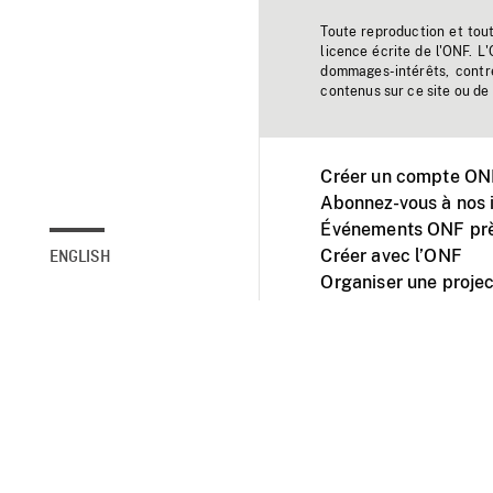
Toute reproduction et tou
licence écrite de l'ONF. L
dommages-intérêts, contr
contenus sur ce site ou de 
Créer un compte ONF
Abonnez-vous à nos i
Événements ONF prè
Créer avec l’ONF
ENGLISH
Organiser une projec
Facebook
Youtube
L'ONF sur mobile et 