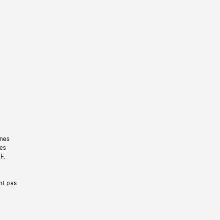
gnes
les
F.
nt pas