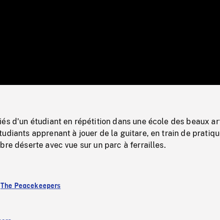
/
Loaded
:
Mute
0%
és d'un étudiant en répétition dans une école des beaux ar
udiants apprenant à jouer de la guitare, en train de pratiqu
bre déserte avec vue sur un parc à ferrailles.
:
The Peacekeepers