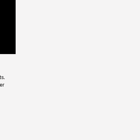
Playback
Rate
ts.
er