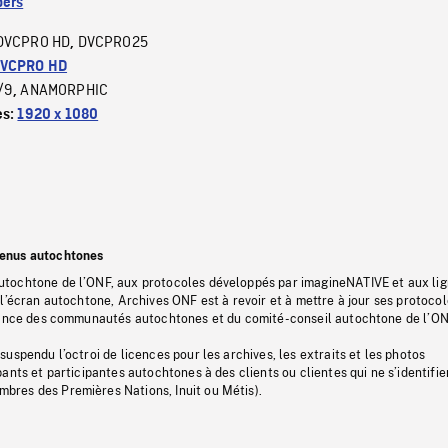
ers
DVCPRO HD
DVCPRO25
,
VCPRO HD
/9
ANAMORPHIC
,
es:
1920 x 1080
tenus autochtones
tochtone de l’ONF, aux protocoles développés par imagineNATIVE et aux li
l’écran autochtone, Archives ONF est à revoir et à mettre à jour ses protoco
stance des communautés autochtones et du comité-conseil autochtone de l’ON
uspendu l’octroi de licences pour les archives, les extraits et les photos
ants et participantes autochtones à des clients ou clientes qui ne s’identifie
res des Premières Nations, Inuit ou Métis).