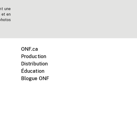
nt une
n et en
photos
ONF.ca
Production
Distribution
Éducation
Blogue ONF