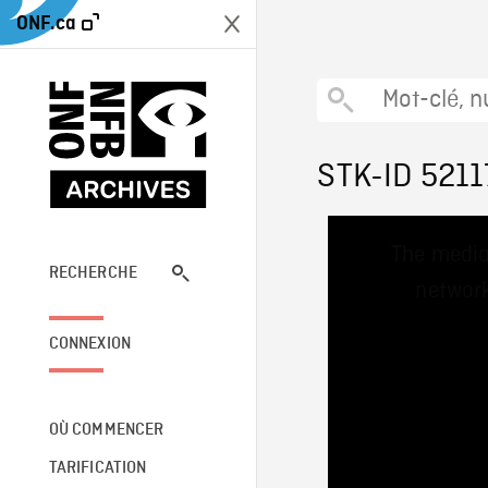
ONF.ca
STK-ID 5211
This
The media
is
a
RECHERCHE
network
modal
window.
CONNEXION
OÙ COMMENCER
TARIFICATION