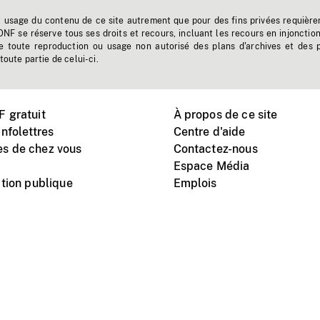
t usage du contenu de ce site autrement que pour des fins privées requière
'ONF se réserve tous ses droits et recours, incluant les recours en injonctio
e toute reproduction ou usage non autorisé des plans d'archives et des 
toute partie de celui-ci.
 gratuit
À propos de ce site
nfolettres
Centre d'aide
s de chez vous
Contactez-nous
Espace Média
tion publique
Emplois
Instagram
Vimeo
X
télé