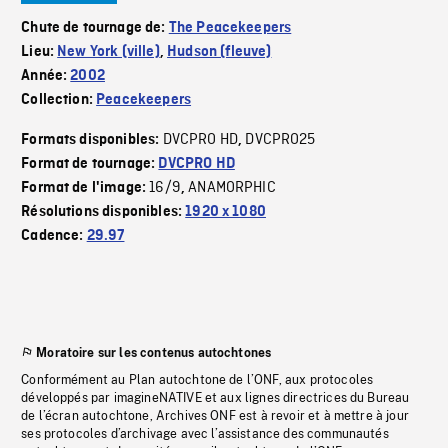
Chute de tournage de:
The Peacekeepers
Lieu:
New York (ville)
,
Hudson (fleuve)
Année:
2002
Collection:
Peacekeepers
DVCPRO HD
DVCPRO25
Formats disponibles:
,
Format de tournage:
DVCPRO HD
16/9
ANAMORPHIC
Format de l'image:
,
Résolutions disponibles:
1920 x 1080
Cadence:
29.97
Moratoire sur les contenus autochtones
Conformément au Plan autochtone de l’ONF, aux protocoles
développés par imagineNATIVE et aux lignes directrices du Bureau
de l’écran autochtone, Archives ONF est à revoir et à mettre à jour
ses protocoles d’archivage avec l’assistance des communautés