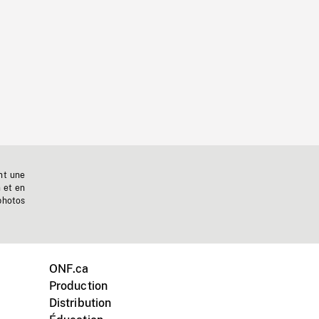
nt une
n et en
photos
ONF.ca
Production
Distribution