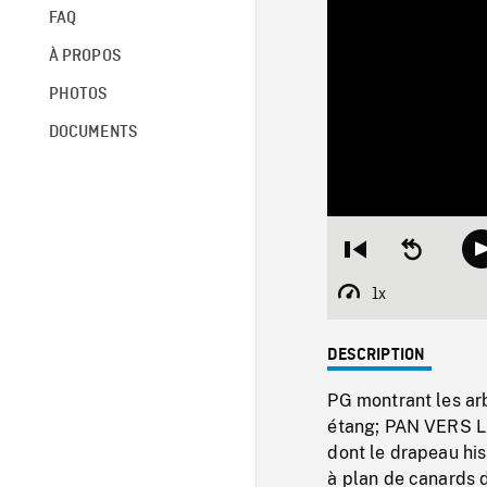
FAQ
À PROPOS
PHOTOS
DOCUMENTS
Restart
Seek
from
backward
beginning
10
1x
Playback
seconds
Rate
DESCRIPTION
PG montrant les arb
étang; PAN VERS 
dont le drapeau his
à plan de canards d