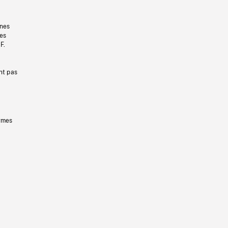
gnes
les
F.
nt pas
ermes