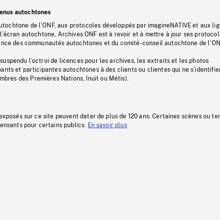
tenus autochtones
tochtone de l’ONF, aux protocoles développés par imagineNATIVE et aux li
l’écran autochtone, Archives ONF est à revoir et à mettre à jour ses protoco
stance des communautés autochtones et du comité-conseil autochtone de l’ON
uspendu l’octroi de licences pour les archives, les extraits et les photos
ants et participantes autochtones à des clients ou clientes qui ne s’identifie
res des Premières Nations, Inuit ou Métis).
 exposés sur ce site peuvent dater de plus de 120 ans. Certaines scènes ou t
fensants pour certains publics.
En savoir plus