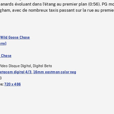
canards évoluant dans l'étang au premier plan (0:56). PG m
ngham, avec de nombreux taxis passant sur la rue au premie
:
Wild Goose Chase
rre)
e Chase
Video Disque Digital
Digital Beta
,
etacam digital 4/3
,
16mm eastman color neg
3
es:
720 x 486