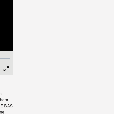
Full
Screen
n
gham
 LE BAS
ine