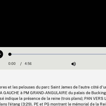
Loaded
:
Play
1.44%
0:00
Current
4:56
Duration
/
Mute
Time
res et les pelouses du parc Saint James de l'autre côté d'u
LA GAUCHE à PM GRAND-ANGULAIRE du palais de Buckin
sé indique la présence de la reine (trois plans); PAN VERS
ans l'étang (3:29). PE et PG montrant le mémorial de la Re