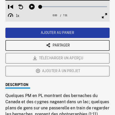
Loaded
:
Restart
Seek
Play
1.06%
from
backward
1x
0:00
Current
7:31
Duration
/
beginning
10
Playback
Full
Time
seconds
Rate
Scree
AJOUTER AU PANIER
PARTAGER
TÉLÉCHARGER UN APERÇU
AJOUTER À UN PROJET
DESCRIPTION
Quelques PM en PL montrant des bernaches du
Canada et des cygnes nageant dans un lac; quelques
plans de gens sur une passerelle en train de regarder
les bernaches, prenant des photographies (1:11).