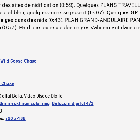
ur des sites de nidification (0:59). Quelques PLANS TRAVEL
le ciel bleu; quelques-unes se posent (13:07). Quelques GP
s neiges dans des nids (0:43). PLAN GRAND-ANGULAIRE PAN
on (0:57). PR d'une jeune oie des neiges s'alimentant dans un
:
Wild Goose Chase
e Chase
Digital Beta
Video Disque Digital
,
6mm eastman color neg
,
Betacam digital 4/3
3
es:
720 x 486