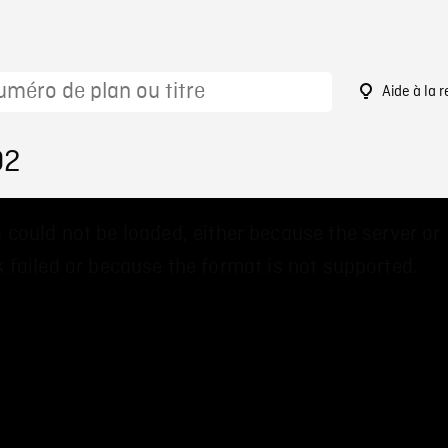
Aide à la 
02
 could not be loaded, either because the server or
 failed or because the format is not supported.