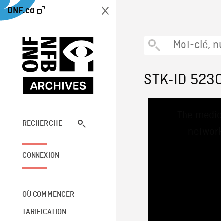
ONF.ca
STK-ID 523
This
The media
is
a
RECHERCHE
network
modal
window.
CONNEXION
OÙ COMMENCER
TARIFICATION