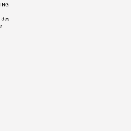
LING
 des
e