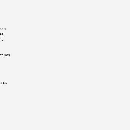
gnes
les
F.
nt pas
ermes