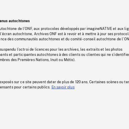
tenus autochtones
tochtone de l’ONF, aux protocoles développés par imagineNATIVE et aux li
l’écran autochtone, Archives ONF est à revoir et à mettre à jour ses protoco
stance des communautés autochtones et du comité-conseil autochtone de l’ON
uspendu l’octroi de licences pour les archives, les extraits et les photos
ants et participantes autochtones à des clients ou clientes qui ne s’identifie
res des Premières Nations, Inuit ou Métis).
 exposés sur ce site peuvent dater de plus de 120 ans. Certaines scènes ou t
fensants pour certains publics.
En savoir plus