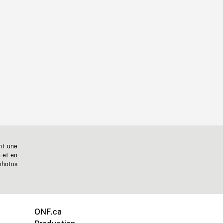
nt une
n et en
photos
ONF.ca