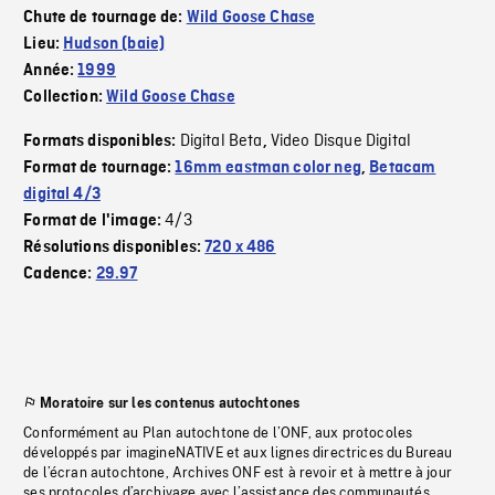
Chute de tournage de:
Wild Goose Chase
Lieu:
Hudson (baie)
Année:
1999
Collection:
Wild Goose Chase
Digital Beta
Video Disque Digital
Formats disponibles:
,
Format de tournage:
16mm eastman color neg
,
Betacam
digital 4/3
4/3
Format de l'image:
Résolutions disponibles:
720 x 486
Cadence:
29.97
Moratoire sur les contenus autochtones
Conformément au Plan autochtone de l’ONF, aux protocoles
développés par imagineNATIVE et aux lignes directrices du Bureau
de l’écran autochtone, Archives ONF est à revoir et à mettre à jour
ses protocoles d’archivage avec l’assistance des communautés