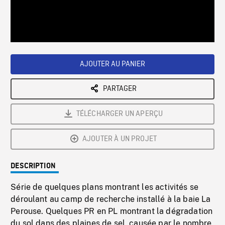
/
Loaded
:
Playback
0%
Rate
AJOUTER AU PANIER
PARTAGER
TÉLÉCHARGER UN APERÇU
AJOUTER À UN PROJET
DESCRIPTION
Série de quelques plans montrant les activités se
déroulant au camp de recherche installé à la baie La
Perouse. Quelques PR en PL montrant la dégradation
du sol dans des plaines de sel, causée par le nombre