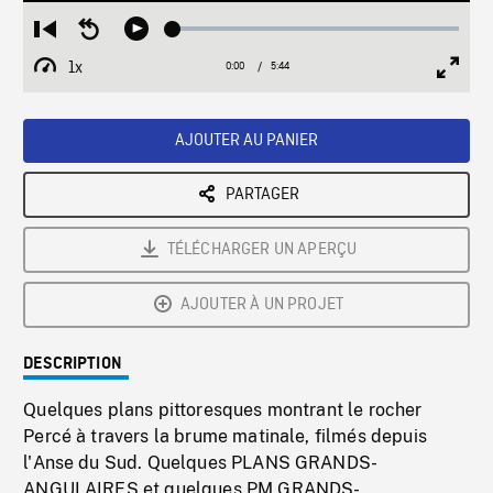
Loaded
:
Restart
Seek
Play
0.64%
from
backward
1x
0:00
Current
5:44
Duration
/
beginning
10
Playback
Full
Time
seconds
Rate
Scree
AJOUTER AU PANIER
PARTAGER
TÉLÉCHARGER UN APERÇU
AJOUTER À UN PROJET
DESCRIPTION
Quelques plans pittoresques montrant le rocher
Percé à travers la brume matinale, filmés depuis
l'Anse du Sud. Quelques PLANS GRANDS-
ANGULAIRES et quelques PM GRANDS-