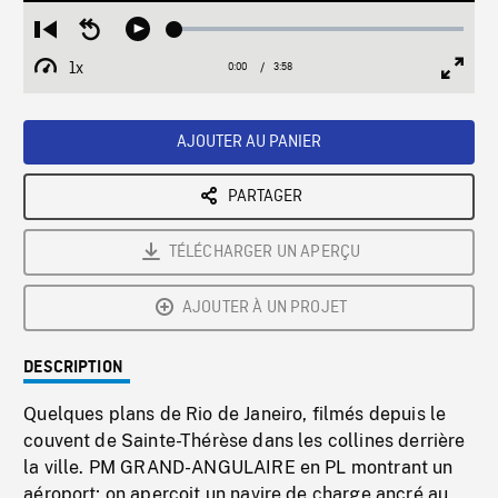
Loaded
:
Restart
Seek
Play
1.49%
from
backward
1x
0:00
Current
3:58
Duration
/
beginning
10
Playback
Full
Time
seconds
Rate
Scree
AJOUTER AU PANIER
PARTAGER
TÉLÉCHARGER UN APERÇU
AJOUTER À UN PROJET
DESCRIPTION
Quelques plans de Rio de Janeiro, filmés depuis le
couvent de Sainte-Thérèse dans les collines derrière
la ville. PM GRAND-ANGULAIRE en PL montrant un
aéroport; on aperçoit un navire de charge ancré au