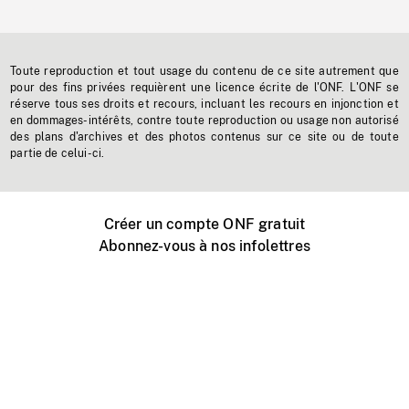
Toute reproduction et tout usage du contenu de ce site autrement que
pour des fins privées requièrent une licence écrite de l'ONF. L'ONF se
réserve tous ses droits et recours, incluant les recours en injonction et
en dommages-intérêts, contre toute reproduction ou usage non autorisé
des plans d'archives et des photos contenus sur ce site ou de toute
partie de celui-ci.
Créer un compte ONF gratuit
Abonnez-vous à nos infolettres
Événements ONF près de chez vous
Créer avec l’ONF
Organiser une projection publique
À propos de ce site
Centre d'aide