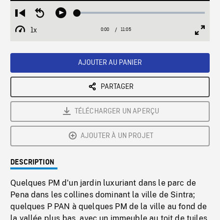
Loaded
:
Restart
Seek
Play
0.34%
from
backward
1x
0:00
Current
11:05
Duration
/
beginning
10
Playback
Full
Time
seconds
Rate
Scree
AJOUTER AU PANIER
PARTAGER
TÉLÉCHARGER UN APERÇU
AJOUTER À UN PROJET
DESCRIPTION
Quelques PM d'un jardin luxuriant dans le parc de
Pena dans les collines dominant la ville de Sintra;
quelques P PAN à quelques PM de la ville au fond de
la vallée plus bas, avec un immeuble au toit de tuiles