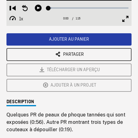
Loaded
:
Restart
Seek
Play
3.87%
from
backward
1x
0:00
Current
1:15
Duration
/
beginning
10
Playback
Full
Time
seconds
Rate
Scree
AJOUTER AU PANIER
PARTAGER
TÉLÉCHARGER UN APERÇU
AJOUTER À UN PROJET
DESCRIPTION
Quelques PR de peaux de phoque tannées qui sont
exposées (0:56). Autre PR montrant trois types de
couteaux à dépouiller (0:19).