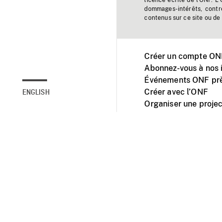
licence écrite de l'ONF. L
dommages-intérêts, contr
contenus sur ce site ou de 
Créer un compte ONF
Abonnez-vous à nos i
Événements ONF prè
Créer avec l’ONF
ENGLISH
Organiser une projec
Facebook
Youtube
L'ONF sur mobile et 