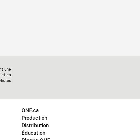
nt une
n et en
photos
ONF.ca
Production
Distribution
Éducation