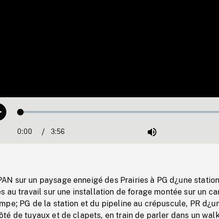
Loaded
:
Play
1.24%
0:00
Current
3:56
Duration
/
Mute
Time
N sur un paysage enneigé des Prairies à PG d¿une station 
 au travail sur une installation de forage montée sur un c
mpe; PG de la station et du pipeline au crépuscule, PR d¿u
é de tuyaux et de clapets, en train de parler dans un walk