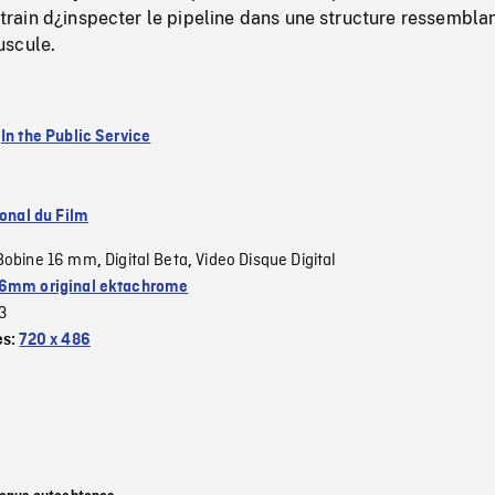
en train d¿inspecter le pipeline dans une structure ressembla
uscule.
:
In the Public Service
ional du Film
Bobine 16 mm
Digital Beta
Video Disque Digital
,
,
6mm original ektachrome
3
es:
720 x 486