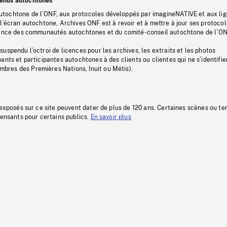
tenus autochtones
tochtone de l’ONF, aux protocoles développés par imagineNATIVE et aux li
l’écran autochtone, Archives ONF est à revoir et à mettre à jour ses protoco
stance des communautés autochtones et du comité-conseil autochtone de l’ON
uspendu l’octroi de licences pour les archives, les extraits et les photos
ants et participantes autochtones à des clients ou clientes qui ne s’identifie
res des Premières Nations, Inuit ou Métis).
 exposés sur ce site peuvent dater de plus de 120 ans. Certaines scènes ou t
fensants pour certains publics.
En savoir plus