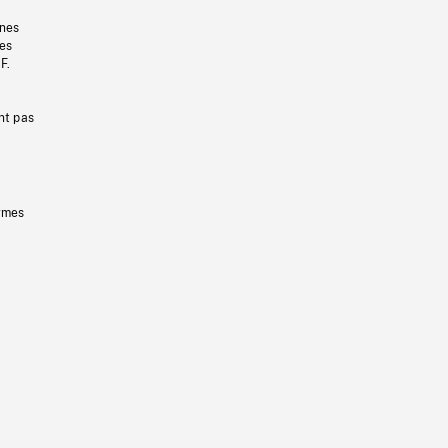
gnes
les
F.
nt pas
ermes