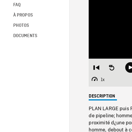
FAQ
À PROPOS
PHOTOS
DOCUMENTS
Restart
Seek
from
backward
beginning
10
1x
Playback
seconds
Rate
DESCRIPTION
PLAN LARGE puis PA
de pipeline; hommes
proximité d¿une po
homme, debout à côt