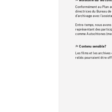
Moratoire sur les con
Conformément au Plan au
directrices du Bureau de 
d’archivage avec l’assi
Entre-temps, nous avons s
représentant des particip
comme Autochtones (memb
Contenu sensible?
Les films et les archives
reliés pourraient être of