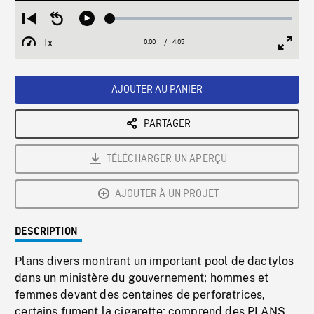
Loaded
:
Restart
Seek
Play
1.18%
from
backward
1x
0:00
Current
4:05
Duration
/
beginning
10
Playback
Full
Time
seconds
Rate
Scree
AJOUTER AU PANIER
PARTAGER
TÉLÉCHARGER UN APERÇU
AJOUTER À UN PROJET
DESCRIPTION
Plans divers montrant un important pool de dactylos
dans un ministère du gouvernement; hommes et
femmes devant des centaines de perforatrices,
certains fument la cigarette; comprend des PLANS