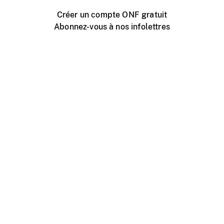
Créer un compte ONF gratuit
Abonnez-vous à nos infolettres
Événements ONF près de chez vous
Créer avec l’ONF
Organiser une projection publique
À propos de ce site
Centre d'aide
Contactez-nous
Espace Média
Emplois
ONF.ca
Production
Distribution
Éducation