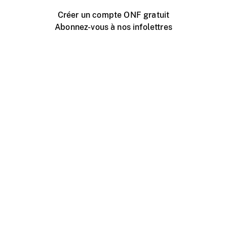
Créer un compte ONF gratuit
Abonnez-vous à nos infolettres
Événements ONF près de chez vous
Créer avec l’ONF
Organiser une projection publique
À propos de ce site
Centre d'aide
Contactez-nous
Espace Média
Emplois
ONF.ca
Production
Distribution
Éducation