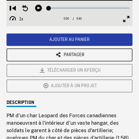
Loaded
:
Restart
Seek
Play
1.35%
from
backward
1x
0:00
Current
3:43
Duration
/
beginning
10
Playback
Full
Time
seconds
Rate
Scree
AJOUTER AU PANIER
PARTAGER
TÉLÉCHARGER UN APERÇU
AJOUTER À UN PROJET
DESCRIPTION
PM d'un char Leopard des Forces canadiennes
manoeuvrant à l'intérieur d'un vaste hangar, des
soldats le garent à côté de pièces d'artillerie;
quelques PM du char et des pièces d'artillerie (1:58).