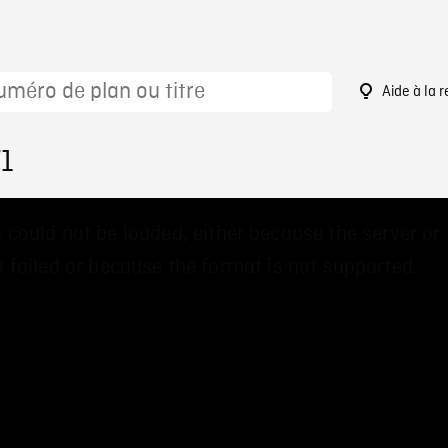
Aide à la 
71
 could not be loaded, either because the server or
 failed or because the format is not supported.