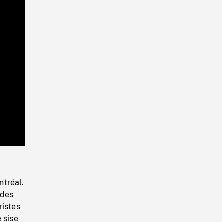
Playback
Rate
ntréal.
 des
ristes
 sise