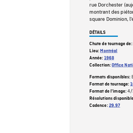
rue Dorchester (au
montrant des piéton
square Dominion, l'é
DÉTAILS
Chute de tournage de
Lieu:
Montréal
Année:
1968
Collection:
Office Nat
Formats disponibles:
Format de tournage:
1
4/
Format de l'image:
Résolutions disponibl
Cadence:
29.97