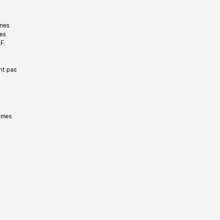
gnes
les
F.
nt pas
ermes