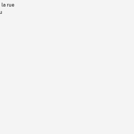
 la rue
du