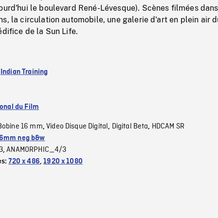
jourd'hui le boulevard René-Lévesque). Scènes filmées dans
s, la circulation automobile, une galerie d'art en plein air 
difice de la Sun Life.
:
Indian Training
ional du Film
Bobine 16 mm
Video Disque Digital
Digital Beta
HDCAM SR
,
,
,
6mm neg b&w
3
ANAMORPHIC_4/3
,
es:
720 x 486
,
1920 x 1080