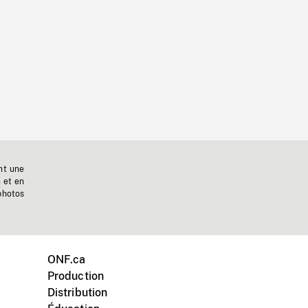
nt une
n et en
photos
ONF.ca
Production
Distribution