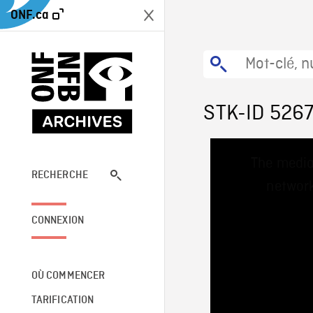
ONF.ca
STK-ID 526
This
The media
is
a
RECHERCHE
network
modal
window.
CONNEXION
OÙ COMMENCER
TARIFICATION