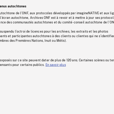
tenus autochtones
tochtone de l’ONF, aux protocoles développés par imagineNATIVE et aux li
l’écran autochtone, Archives ONF est à revoir et à mettre à jour ses protoco
stance des communautés autochtones et du comité-conseil autochtone de l’ON
uspendu l’octroi de licences pour les archives, les extraits et les photos
ants et participantes autochtones à des clients ou clientes qui ne s’identifie
res des Premières Nations, Inuit ou Métis).
 exposés sur ce site peuvent dater de plus de 120 ans. Certaines scènes ou t
fensants pour certains publics.
En savoir plus