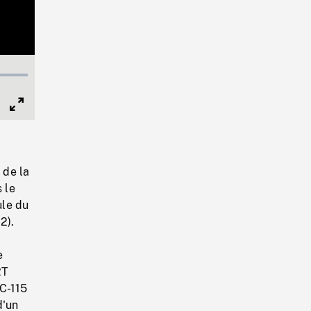
Full
Screen
 de la
 le
ule du
2).
e
RT
 C-115
d'un