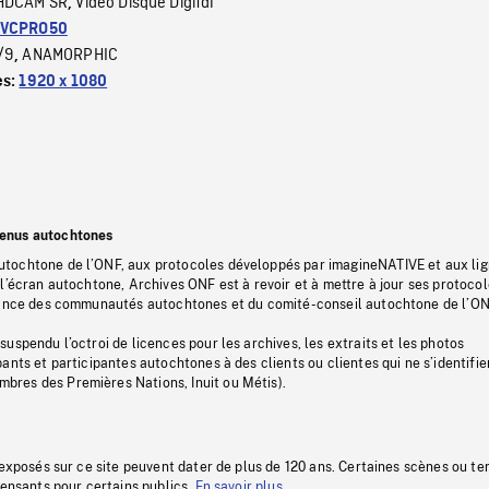
HDCAM SR
Video Disque Digital
,
VCPRO50
/9
ANAMORPHIC
,
es:
1920 x 1080
tenus autochtones
tochtone de l’ONF, aux protocoles développés par imagineNATIVE et aux li
l’écran autochtone, Archives ONF est à revoir et à mettre à jour ses protoco
stance des communautés autochtones et du comité-conseil autochtone de l’ON
uspendu l’octroi de licences pour les archives, les extraits et les photos
ants et participantes autochtones à des clients ou clientes qui ne s’identifie
res des Premières Nations, Inuit ou Métis).
 exposés sur ce site peuvent dater de plus de 120 ans. Certaines scènes ou t
fensants pour certains publics.
En savoir plus