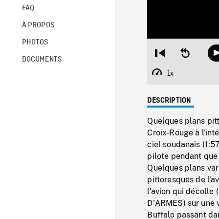
FAQ
À PROPOS
PHOTOS
Restart
Seek
DOCUMENTS
from
backward
beginning
10
1x
Playback
seconds
Rate
DESCRIPTION
Quelques plans pit
Croix-Rouge à l'int
ciel soudanais (1:
pilote pendant que l
Quelques plans var
pittoresques de l'
l'avion qui décoll
D'ARMES) sur une v
Buffalo passant dan