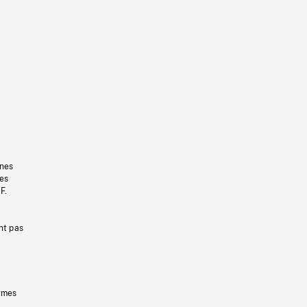
gnes
les
F.
nt pas
ermes