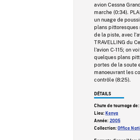
avion Cessna Gran
marche (0:34). PLA
un nuage de poussi
plans pittoresques 
de la piste, avec l
TRAVELLING du Cess
l'avion C-115; on v
quelques plans pitt
portes de la soute 
manoeuvrant les c
contrôle (8:25).
DÉTAILS
Chute de tournage de
Lieu:
Kenya
Année:
2005
Collection:
Office Nat