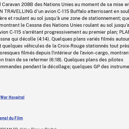
d Caravan 208B des Nations Unies au moment de sa mise e
N TRAVELLING d'un avion C-115 Buffalo atterrissant en sou
ère et roulant au sol jusqu'à une zone de stationnement; q
montrant le Cessna des Nations Unies roulant au sol jusqu'
'avion C-115 s'arrêtant progressivement au premier plan; PL
na qui décolle (4:14). Quelques plans variés filmés autou
oit quelques véhicules de la Croix-Rouge stationnés tout près
oresques filmés depuis l'intérieur de l'avion-cargo, montran
en train de se refermer (6:18). Quelques plans des pilotes
ommandes pendant le décollage; quelques GP des instrume
:
War Hospital
ional du Film