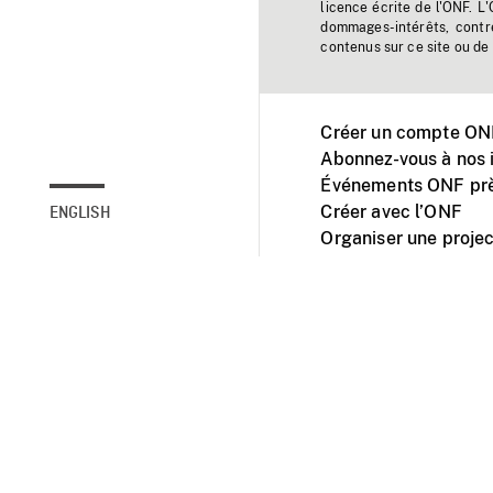
licence écrite de l'ONF. L
dommages-intérêts, contr
contenus sur ce site ou de 
Créer un compte ONF
Abonnez-vous à nos i
Événements ONF prè
Créer avec l’ONF
ENGLISH
Organiser une projec
Facebook
Youtube
L'ONF sur mobile et 