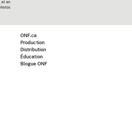
n et en
photos
ONF.ca
Production
Distribution
Éducation
Blogue ONF