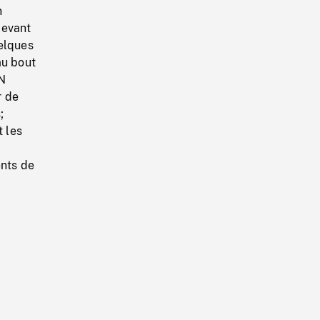
n
levant
uelques
au bout
AN
r de
;
t les
nts de