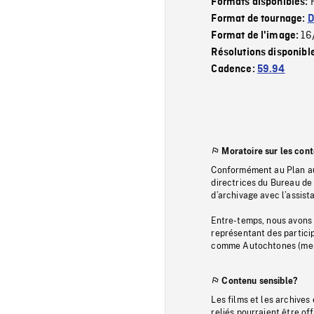
Formats disponibles:
Format de tournage:
D
16
Format de l'image:
Résolutions disponibl
Cadence:
59.94
Moratoire sur les con
Conformément au Plan au
directrices du Bureau de 
d’archivage avec l’assi
Entre-temps, nous avons s
représentant des particip
comme Autochtones (memb
Contenu sensible?
Les films et les archives
reliés pourraient être of