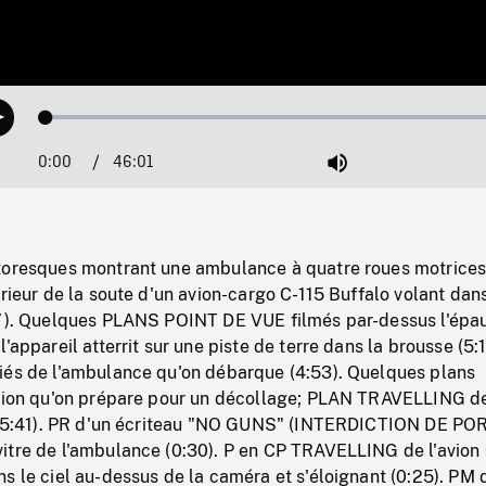
Loaded
:
Play
0.08%
0:00
Current
46:01
Duration
/
Mute
Time
toresques montrant une ambulance à quatre roues motrices
érieur de la soute d'un avion-cargo C-115 Buffalo volant dans
57). Quelques PLANS POINT DE VUE filmés par-dessus l'épa
'appareil atterrit sur une piste de terre dans la brousse (5:1
iés de l'ambulance qu'on débarque (4:53). Quelques plans
avion qu'on prépare pour un décollage; PLAN TRAVELLING d
e (5:41). PR d'un écriteau "NO GUNS" (INTERDICTION DE PO
itre de l'ambulance (0:30). P en CP TRAVELLING de l'avion
s le ciel au-dessus de la caméra et s'éloignant (0:25). PM 