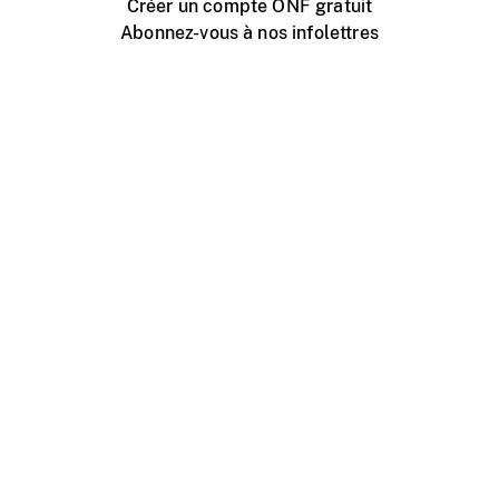
Créer un compte ONF gratuit
Abonnez-vous à nos infolettres
Événements ONF près de chez vous
Créer avec l’ONF
Organiser une projection publique
À propos de ce site
Centre d'aide
Contactez-nous
Espace Média
Emplois
ONF.ca
Production
Distribution
Éducation
Blogue ONF