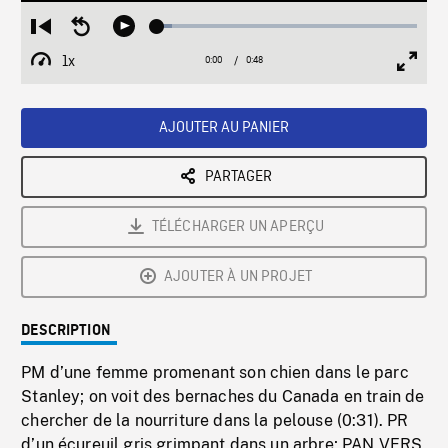
Loaded
:
Restart
Seek
Play
5.75%
from
backward
1x
0:00
Current
0:48
Duration
/
beginning
10
Playback
Full
Time
seconds
Rate
Scree
AJOUTER AU PANIER
PARTAGER
TÉLÉCHARGER UN APERÇU
AJOUTER À UN PROJET
DESCRIPTION
PM d’une femme promenant son chien dans le parc
Stanley; on voit des bernaches du Canada en train de
chercher de la nourriture dans la pelouse (0:31). PR
d’un écureuil gris grimpant dans un arbre; PAN VERS