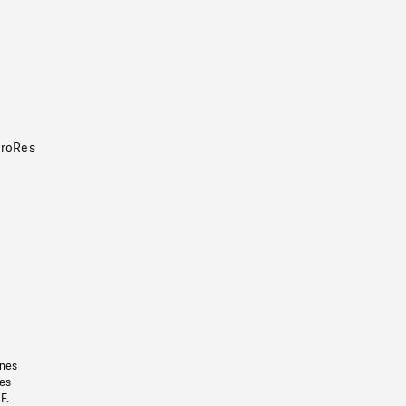
roRes
gnes
les
F.