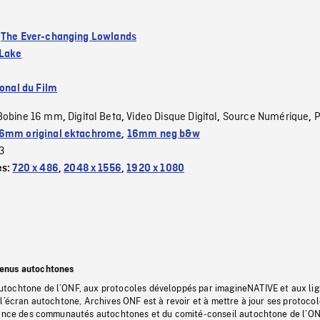
:
The Ever-changing Lowlands
-Lake
ional du Film
Bobine 16 mm
Digital Beta
Video Disque Digital
Source Numérique
P
,
,
,
,
6mm original ektachrome
,
16mm neg b&w
3
es:
720 x 486
,
2048 x 1556
,
1920 x 1080
tenus autochtones
tochtone de l’ONF, aux protocoles développés par imagineNATIVE et aux li
l’écran autochtone, Archives ONF est à revoir et à mettre à jour ses protoco
stance des communautés autochtones et du comité-conseil autochtone de l’ON