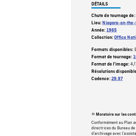
DÉTAILS
Chute de tournage de
Lieu:
Niagara-on-the
Année:
1965
Collection:
Office Nat
Formats disponibles:
Format de tournage:
1
4/
Format de l'image:
Résolutions disponibl
Cadence:
29.97
Moratoire sur les con
Conformément au Plan au
directrices du Bureau de 
d’archivage avec l’assi