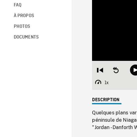
FAQ
À PROPOS
PHOTOS
DOCUMENTS
Restart
Seek
from
backward
beginning
10
1x
Playback
seconds
Rate
DESCRIPTION
Quelques plans vari
péninsule de Niagar
"Jordan - Danforth 