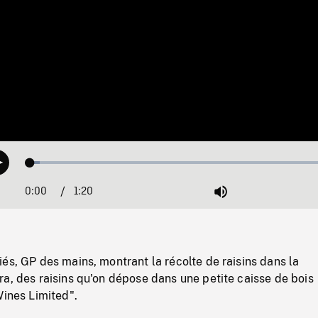
Loaded
:
Play
3.08%
0:00
Current
1:20
Duration
/
Mute
Time
és, GP des mains, montrant la récolte de raisins dans la
a, des raisins qu'on dépose dans une petite caisse de bois
Wines Limited".