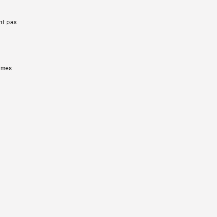
nt pas
ermes