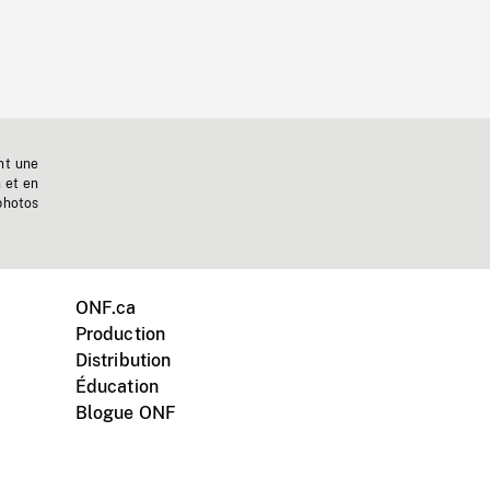
nt une
n et en
photos
ONF.ca
Production
Distribution
Éducation
Blogue ONF