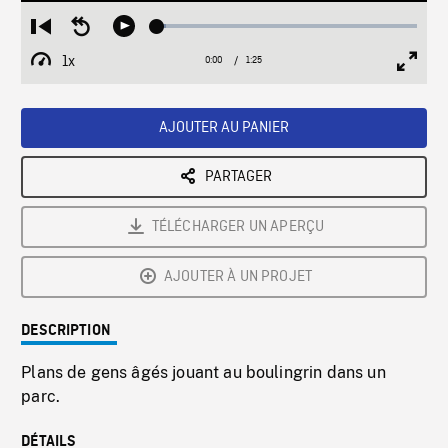
Loaded
:
Restart
Seek
Play
3.27%
from
backward
1x
0:00
Current
1:25
Duration
/
beginning
10
Playback
Full
Time
seconds
Rate
Scree
AJOUTER AU PANIER
PARTAGER
TÉLÉCHARGER UN APERÇU
AJOUTER À UN PROJET
DESCRIPTION
Plans de gens âgés jouant au boulingrin dans un
parc.
DÉTAILS