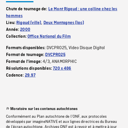
Chute de tournage de:
Le Mont Rigaud : une colline chez les
hommes
Lieu:
Rigaud (ville)
,
Deux Montagnes (lac)
Année:
2000
Collection:
Office National du Film
DVCPRO25
Video Disque Digital
Formats disponibles:
,
Format de tournage:
DVCPRO25
4/3
ANAMORPHIC
Format de l'image:
,
Résolutions disponibles:
720 x 486
Cadence:
29.97
Moratoire sur les contenus autochtones
Conformément au Plan autochtone de l’ONF, aux protocoles
développés par imagineNATIVE et aux lignes directrices du Bureau
de l’écran autochtone, Archives ONF est à revoir et à mettre à jour