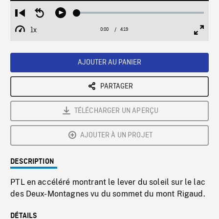
Loaded
:
Restart
Seek
Play
1.21%
from
backward
1x
0:00
Current
4:19
Duration
/
beginning
10
Playback
Full
Time
seconds
Rate
Scree
AJOUTER AU PANIER
PARTAGER
TÉLÉCHARGER UN APERÇU
AJOUTER À UN PROJET
DESCRIPTION
PTL en accéléré montrant le lever du soleil sur le lac
des Deux-Montagnes vu du sommet du mont Rigaud.
DÉTAILS