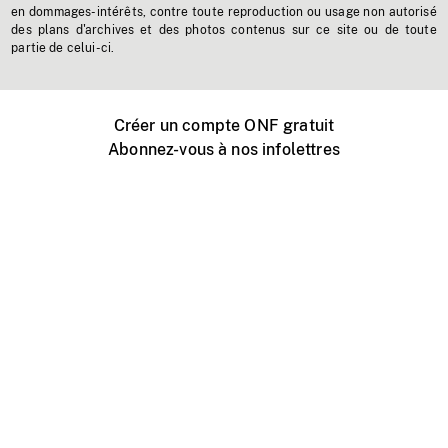
en dommages-intérêts, contre toute reproduction ou usage non autorisé
des plans d'archives et des photos contenus sur ce site ou de toute
partie de celui-ci.
Créer un compte ONF gratuit
Abonnez-vous à nos infolettres
Événements ONF près de chez vous
Créer avec l’ONF
Organiser une projection publique
À propos de ce site
Centre d'aide
Contactez-nous
Espace Média
Emplois