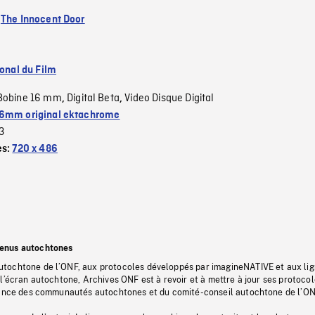
:
The Innocent Door
ional du Film
Bobine 16 mm
Digital Beta
Video Disque Digital
,
,
6mm original ektachrome
3
es:
720 x 486
tenus autochtones
tochtone de l’ONF, aux protocoles développés par imagineNATIVE et aux li
l’écran autochtone, Archives ONF est à revoir et à mettre à jour ses protoco
stance des communautés autochtones et du comité-conseil autochtone de l’ON