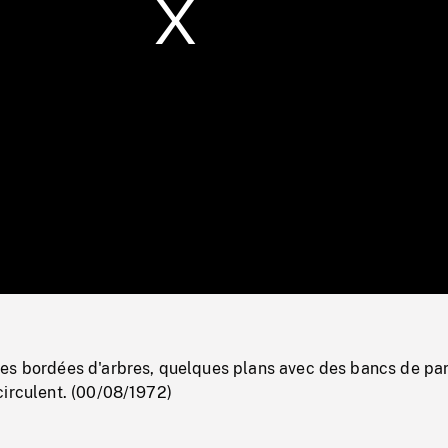
/
Loaded
:
Mute
0%
es bordées d'arbres, quelques plans avec des bancs de par
circulent. (00/08/1972)