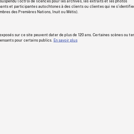
uspendu l’octroi de licences pour les archives, les extraits et les photos
ants et participantes autochtones à des clients ou clientes qui ne s’identifie
res des Premières Nations, Inuit ou Métis).
 exposés sur ce site peuvent dater de plus de 120 ans. Certaines scènes ou t
fensants pour certains publics.
En savoir plus