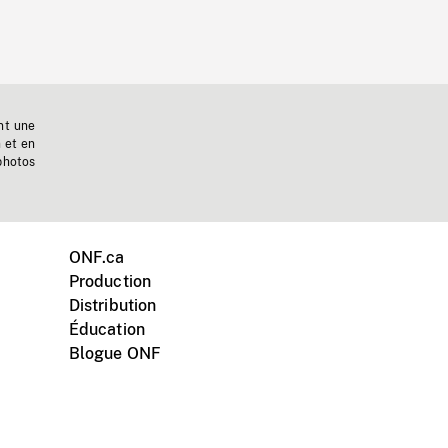
nt une
n et en
photos
ONF.ca
Production
Distribution
Éducation
Blogue ONF