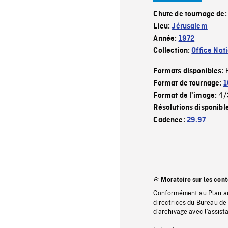
Chute de tournage de
Lieu:
Jérusalem
Année:
1972
Collection:
Office Nat
Formats disponibles:
Format de tournage:
1
4/
Format de l'image:
Résolutions disponibl
Cadence:
29.97
Moratoire sur les con
Conformément au Plan au
directrices du Bureau de 
d’archivage avec l’assi