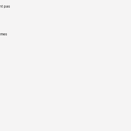
nt pas
ermes