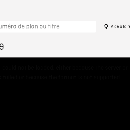
Aide à la 
19
 could not be loaded, either because the server or
 failed or because the format is not supported.