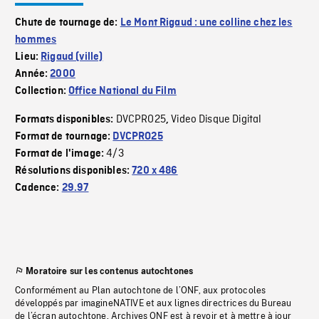
Chute de tournage de:
Le Mont Rigaud : une colline chez les
hommes
Lieu:
Rigaud (ville)
Année:
2000
Collection:
Office National du Film
DVCPRO25
Video Disque Digital
Formats disponibles:
,
Format de tournage:
DVCPRO25
4/3
Format de l'image:
Résolutions disponibles:
720 x 486
Cadence:
29.97
Moratoire sur les contenus autochtones
Conformément au Plan autochtone de l’ONF, aux protocoles
développés par imagineNATIVE et aux lignes directrices du Bureau
de l’écran autochtone, Archives ONF est à revoir et à mettre à jour