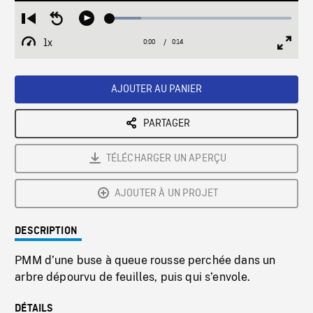
Loaded
:
Restart
Seek
Play
17.31%
from
backward
1x
0:00
Current
0:14
Duration
/
beginning
10
Playback
Full
Time
seconds
Rate
Scree
AJOUTER AU PANIER
PARTAGER
TÉLÉCHARGER UN APERÇU
AJOUTER À UN PROJET
DESCRIPTION
PMM d’une buse à queue rousse perchée dans un
arbre dépourvu de feuilles, puis qui s’envole.
DÉTAILS