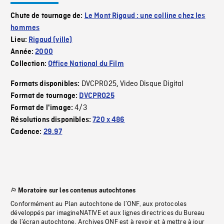
Chute de tournage de:
Le Mont Rigaud : une colline chez les
hommes
Lieu:
Rigaud (ville)
Année:
2000
Collection:
Office National du Film
DVCPRO25
Video Disque Digital
Formats disponibles:
,
Format de tournage:
DVCPRO25
4/3
Format de l'image:
Résolutions disponibles:
720 x 486
Cadence:
29.97
Moratoire sur les contenus autochtones
Conformément au Plan autochtone de l’ONF, aux protocoles
développés par imagineNATIVE et aux lignes directrices du Bureau
de l’écran autochtone, Archives ONF est à revoir et à mettre à jour