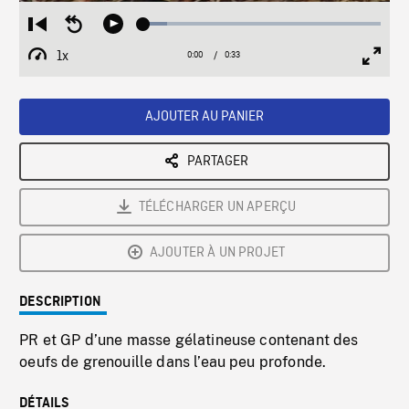
Loaded
:
Restart
Seek
Play
9.88%
from
backward
1x
0:00
Current
0:33
Duration
/
beginning
10
Playback
Full
Time
seconds
Rate
Scree
AJOUTER AU PANIER
PARTAGER
TÉLÉCHARGER UN APERÇU
AJOUTER À UN PROJET
DESCRIPTION
PR et GP d’une masse gélatineuse contenant des
oeufs de grenouille dans l’eau peu profonde.
DÉTAILS