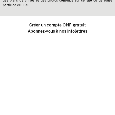
des plans d'archives et des photos contenus sur ce site ou de toute
partie de celui-ci.
Créer un compte ONF gratuit
Abonnez-vous à nos infolettres
Événements ONF près de chez vous
Créer avec l’ONF
Organiser une projection publique
À propos de ce site
Centre d'aide
Contactez-nous
Espace Média
Emplois
ONF.ca