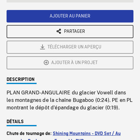
seconds
Rate
Scree
AJOUTER AU PANIER
PARTAGER
TÉLÉCHARGER UN APERÇU
AJOUTER À UN PROJET
DESCRIPTION
PLAN GRAND-ANGULAIRE du glacier Vowell dans
les montagnes de la chaîne Bugaboo (0:24). PE en PL
montrant le dépôt d’épandage du glacier (0:19).
DÉTAILS
Chute de tournage de:
Shining Mountains - DVD Set / Au