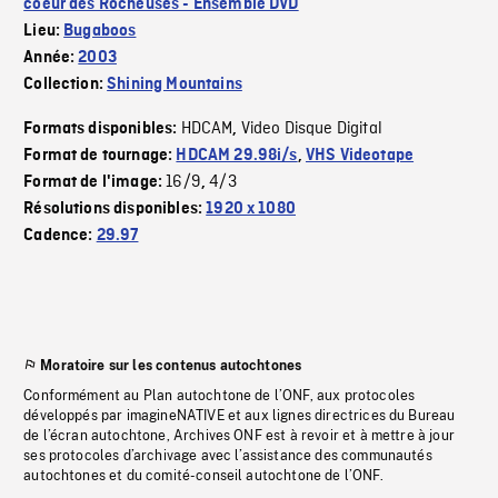
coeur des Rocheuses - Ensemble DVD
Lieu:
Bugaboos
Année:
2003
Collection:
Shining Mountains
HDCAM
Video Disque Digital
Formats disponibles:
,
Format de tournage:
HDCAM 29.98i/s
,
VHS Videotape
16/9
4/3
Format de l'image:
,
Résolutions disponibles:
1920 x 1080
Cadence:
29.97
Moratoire sur les contenus autochtones
Conformément au Plan autochtone de l’ONF, aux protocoles
développés par imagineNATIVE et aux lignes directrices du Bureau
de l’écran autochtone, Archives ONF est à revoir et à mettre à jour
ses protocoles d’archivage avec l’assistance des communautés
autochtones et du comité-conseil autochtone de l’ONF.