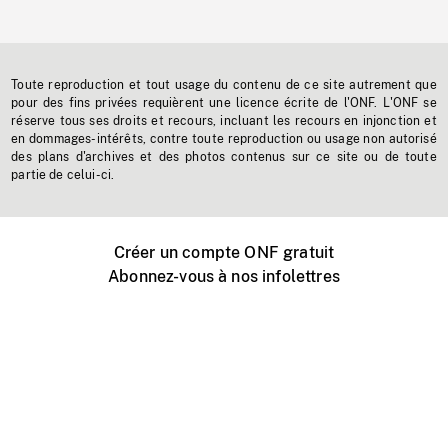
Toute reproduction et tout usage du contenu de ce site autrement que
pour des fins privées requièrent une licence écrite de l'ONF. L'ONF se
réserve tous ses droits et recours, incluant les recours en injonction et
en dommages-intérêts, contre toute reproduction ou usage non autorisé
des plans d'archives et des photos contenus sur ce site ou de toute
partie de celui-ci.
Créer un compte ONF gratuit
Abonnez-vous à nos infolettres
Événements ONF près de chez vous
Créer avec l’ONF
Organiser une projection publique
À propos de ce site
Centre d'aide