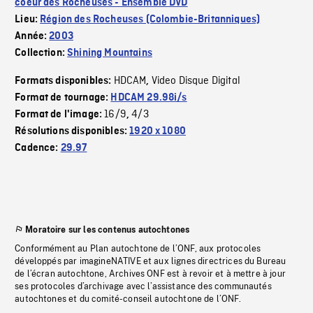
coeur des Rocheuses - Ensemble DVD
Lieu:
Région des Rocheuses (Colombie-Britanniques)
Année:
2003
Collection:
Shining Mountains
HDCAM
Video Disque Digital
Formats disponibles:
,
Format de tournage:
HDCAM 29.98i/s
16/9
4/3
Format de l'image:
,
Résolutions disponibles:
1920 x 1080
Cadence:
29.97
Moratoire sur les contenus autochtones
Conformément au Plan autochtone de l’ONF, aux protocoles
développés par imagineNATIVE et aux lignes directrices du Bureau
de l’écran autochtone, Archives ONF est à revoir et à mettre à jour
ses protocoles d’archivage avec l’assistance des communautés
autochtones et du comité-conseil autochtone de l’ONF.