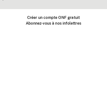
Créer un compte ONF gratuit
Abonnez-vous à nos infolettres
Événements ONF près de chez vous
Créer avec l’ONF
Organiser une projection publique
À propos de ce site
Centre d'aide
Contactez-nous
Espace Média
Emplois
ONF.ca
Production