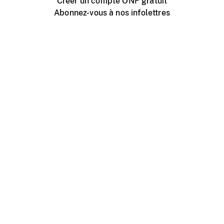
Créer un compte ONF gratuit
Abonnez-vous à nos infolettres
Événements ONF près de chez vous
Créer avec l’ONF
Organiser une projection publique
À propos de ce site
Centre d'aide
Contactez-nous
Espace Média
Emplois
ONF.ca
Production
Distribution
Éducation
Blogue ONF