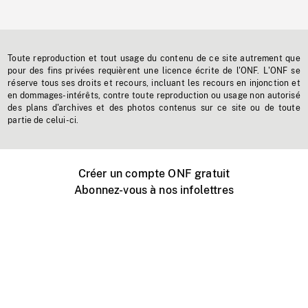
Toute reproduction et tout usage du contenu de ce site autrement que
pour des fins privées requièrent une licence écrite de l'ONF. L'ONF se
réserve tous ses droits et recours, incluant les recours en injonction et
en dommages-intérêts, contre toute reproduction ou usage non autorisé
des plans d'archives et des photos contenus sur ce site ou de toute
partie de celui-ci.
Créer un compte ONF gratuit
Abonnez-vous à nos infolettres
Événements ONF près de chez vous
Créer avec l’ONF
Organiser une projection publique
À propos de ce site
Centre d'aide