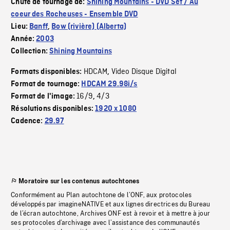
Chute de tournage de:
Shining Mountains - DVD Set / Au
coeur des Rocheuses - Ensemble DVD
Lieu:
Banff
,
Bow (rivière) (Alberta)
Année:
2003
Collection:
Shining Mountains
HDCAM
Video Disque Digital
Formats disponibles:
,
Format de tournage:
HDCAM 29.98i/s
16/9
4/3
Format de l'image:
,
Résolutions disponibles:
1920 x 1080
Cadence:
29.97
Moratoire sur les contenus autochtones
Conformément au Plan autochtone de l’ONF, aux protocoles
développés par imagineNATIVE et aux lignes directrices du Bureau
de l’écran autochtone, Archives ONF est à revoir et à mettre à jour
ses protocoles d’archivage avec l’assistance des communautés