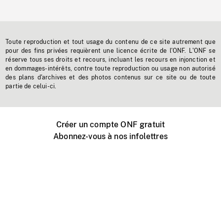
Toute reproduction et tout usage du contenu de ce site autrement que
pour des fins privées requièrent une licence écrite de l'ONF. L'ONF se
réserve tous ses droits et recours, incluant les recours en injonction et
en dommages-intérêts, contre toute reproduction ou usage non autorisé
des plans d'archives et des photos contenus sur ce site ou de toute
partie de celui-ci.
Créer un compte ONF gratuit
Abonnez-vous à nos infolettres
Événements ONF près de chez vous
Créer avec l’ONF
Organiser une projection publique
À propos de ce site
Centre d'aide