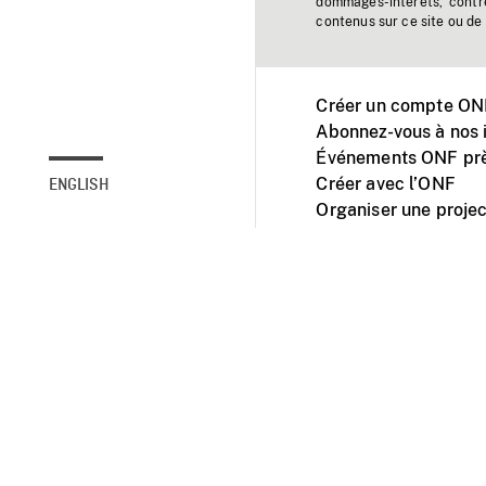
dommages-intérêts, contr
contenus sur ce site ou de 
Créer un compte ONF
Abonnez-vous à nos i
Événements ONF prè
Créer avec l’ONF
ENGLISH
Organiser une projec
Facebook
Youtube
L'ONF sur mobile et 