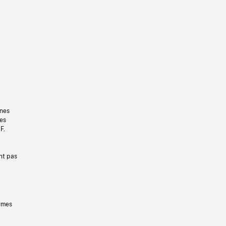
gnes
les
F.
nt pas
ermes