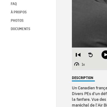
FAQ
À PROPOS
PHOTOS
DOCUMENTS
Restart
Seek
from
backward
beginning
10
1x
Playback
seconds
Rate
DESCRIPTION
Un Canadien françai
Divers PEs d'un déf
la fanfare. Vue des
maréchal de l'Air B