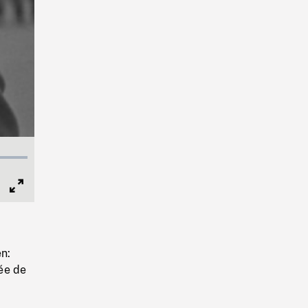
Full
Screen
en:
vée de