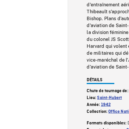
d'entraînement aér
Thibeault s'approch
Bishop. Plans d'aut
d'aviation de Saint
la division féminin
du colonel JS Scot
Harvard qui volent
de militaires qui d
vice-maréchal de l'A
d'aviation de Saint
DÉTAILS
Chute de tournage de
Lieu:
Saint-Hubert
Année:
1942
Collection:
Office Nat
Formats disponibles: