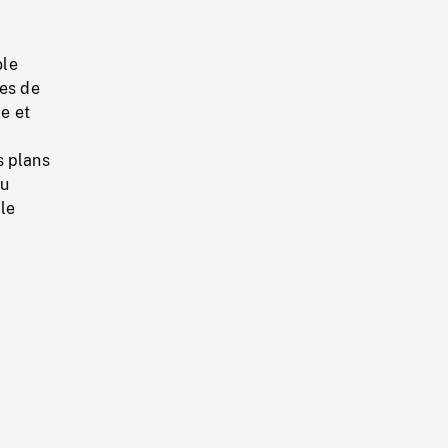
ole
res de
le et
s plans
du
ole