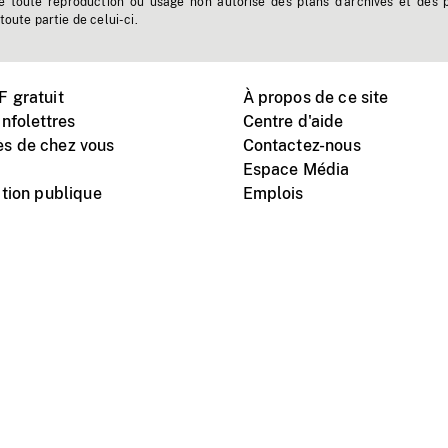
e toute reproduction ou usage non autorisé des plans d'archives et des 
toute partie de celui-ci.
 gratuit
À propos de ce site
nfolettres
Centre d'aide
s de chez vous
Contactez-nous
Espace Média
tion publique
Emplois
Instagram
Vimeo
X
télé