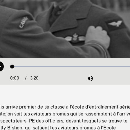
Loaded
:
Play
1.61%
0:00
Current
3:26
Duration
/
Mute
Time
s arrive premier de sa classe à l'école d'entraînement aéri
ilé; on voit les aviateurs promus qui se rassemblent à l'arri
 spectateurs. PE des officiers, devant lesquels se trouve le
illy Bishop, qui saluent les aviateurs promus à l'École