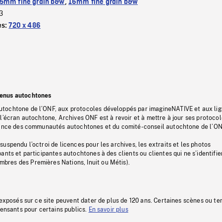
5mm fine grain b&w
,
16mm fine grain b&w
3
es:
720 x 486
tenus autochtones
tochtone de l’ONF, aux protocoles développés par imagineNATIVE et aux li
l’écran autochtone, Archives ONF est à revoir et à mettre à jour ses protoco
stance des communautés autochtones et du comité-conseil autochtone de l’ON
uspendu l’octroi de licences pour les archives, les extraits et les photos
ants et participantes autochtones à des clients ou clientes qui ne s’identifie
res des Premières Nations, Inuit ou Métis).
 exposés sur ce site peuvent dater de plus de 120 ans. Certaines scènes ou t
fensants pour certains publics.
En savoir plus