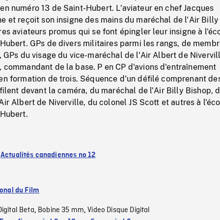
ien numéro 13 de Saint-Hubert. L'aviateur en chef Jacques
e et reçoit son insigne des mains du maréchal de l'Air Billy
res aviateurs promus qui se font épingler leur insigne à l'éc
-Hubert. GPs de divers militaires parmi les rangs, de memb
e, GPs du visage du vice-maréchal de l'Air Albert de Nivervil
t, commandant de la base. P en CP d'avions d'entraînement
 en formation de trois. Séquence d'un défilé comprenant de
éfilent devant la caméra, du maréchal de l'Air Billy Bishop, 
ir Albert de Niverville, du colonel JS Scott et autres à l'éc
-Hubert.
:
Actualités canadiennes no 12
ional du Film
Digital Beta
Bobine 35 mm
Video Disque Digital
,
,