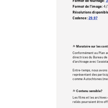
Format de tournage:
3
4/
Format de l'image:
Résolutions disponibl
Cadence:
29.97
Moratoire sur les con
Conformément au Plan au
directrices du Bureau de 
d’archivage avec l’assi
Entre-temps, nous avons s
représentant des particip
comme Autochtones (memb
Contenu sensible?
Les films et les archives
reliés pourraient être of