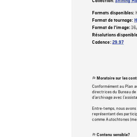
Collection:
Shining Mo
Formats disponibles:
Format de tournage:
H
16
Format de l'image:
Résolutions disponibl
Cadence:
29.97
Moratoire sur les con
Conformément au Plan au
directrices du Bureau de 
d’archivage avec l’assi
Entre-temps, nous avons s
représentant des particip
comme Autochtones (memb
Contenu sensible?