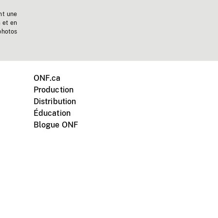
nt une
n et en
photos
ONF.ca
Production
Distribution
Éducation
Blogue ONF