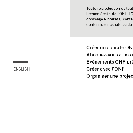
Toute reproduction et tou
licence écrite de l'ONF. L
dommages-intérêts, contr
contenus sur ce site ou de 
Créer un compte ONF
Abonnez-vous à nos i
Événements ONF prè
Créer avec l’ONF
ENGLISH
Organiser une projec
Facebook
Youtube
L'ONF sur mobile et 