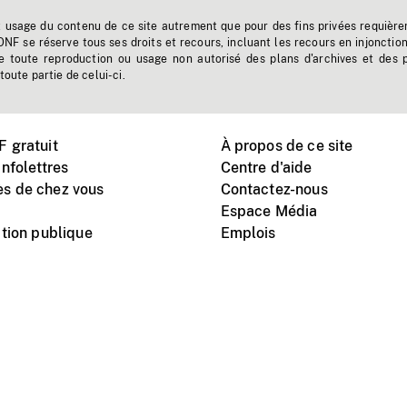
t usage du contenu de ce site autrement que pour des fins privées requière
'ONF se réserve tous ses droits et recours, incluant les recours en injonctio
e toute reproduction ou usage non autorisé des plans d'archives et des 
toute partie de celui-ci.
 gratuit
À propos de ce site
nfolettres
Centre d'aide
s de chez vous
Contactez-nous
Espace Média
tion publique
Emplois
Instagram
Vimeo
X
télé