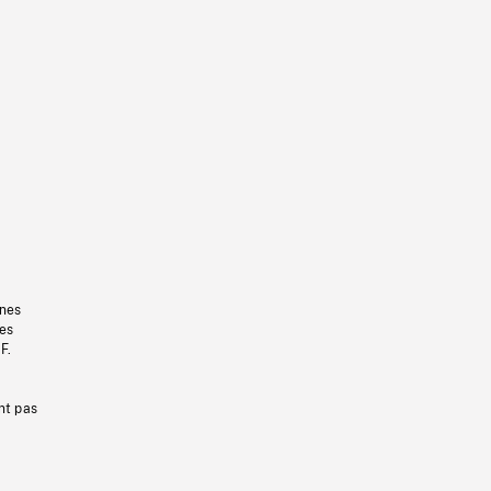
gnes
les
F.
nt pas