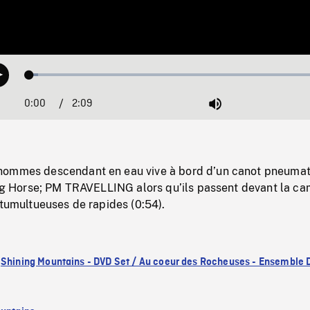
Loaded
:
Play
2.82%
0:00
Current
2:09
Duration
/
Mute
Time
hommes descendant en eau vive à bord d’un canot pneuma
king Horse; PM TRAVELLING alors qu’ils passent devant la c
 tumultueuses de rapides (0:54).
:
Shining Mountains - DVD Set / Au coeur des Rocheuses - Ensemble 