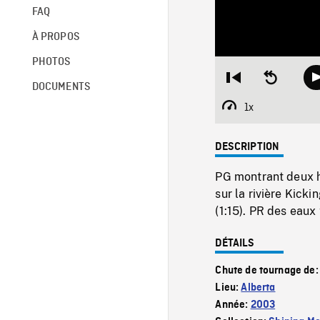
FAQ
À PROPOS
PHOTOS
Restart
Seek
DOCUMENTS
from
backward
beginning
10
1x
Playback
seconds
Rate
DESCRIPTION
PG montrant deux 
sur la rivière Kic
(1:15). PR des eaux
DÉTAILS
Chute de tournage de
Lieu:
Alberta
Année:
2003