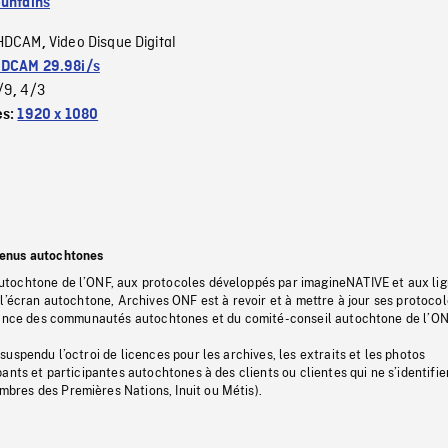
untains
HDCAM
Video Disque Digital
,
DCAM 29.98i/s
/9
4/3
,
es:
1920 x 1080
tenus autochtones
tochtone de l’ONF, aux protocoles développés par imagineNATIVE et aux li
l’écran autochtone, Archives ONF est à revoir et à mettre à jour ses protoco
stance des communautés autochtones et du comité-conseil autochtone de l’ON
uspendu l’octroi de licences pour les archives, les extraits et les photos
ants et participantes autochtones à des clients ou clientes qui ne s’identifie
res des Premières Nations, Inuit ou Métis).