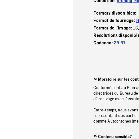
Collection:
Shining Mo
Formats disponibles:
Format de tournage:
H
16
Format de l'image:
Résolutions disponibl
Cadence:
29.97
Moratoire sur les con
Conformément au Plan au
directrices du Bureau de 
d’archivage avec l’assi
Entre-temps, nous avons s
représentant des particip
comme Autochtones (memb
Contenu sensible?