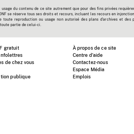
t usage du contenu de ce site autrement que pour des fins privées requière
'ONF se réserve tous ses droits et recours, incluant les recours en injonctio
e toute reproduction ou usage non autorisé des plans d'archives et des 
toute partie de celui-ci.
 gratuit
À propos de ce site
nfolettres
Centre d'aide
s de chez vous
Contactez-nous
Espace Média
tion publique
Emplois
Instagram
Vimeo
X
télé