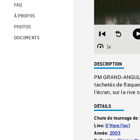
FAQ
À PROPOS
PHOTOS
Restart
Seek
DOCUMENTS
from
backward
beginning
10
1x
Playback
seconds
Rate
DESCRIPTION
PM GRAND-ANGULAIR
tachetés de flaque
l’écran, sur la rive
DÉTAILS
Chute de tournage de
Lieu:
O'Hara (lac)
Année:
2003