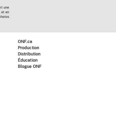
nt une
n et en
photos
ONF.ca
Production
Distribution
Éducation
Blogue ONF