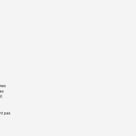
gnes
les
F.
nt pas