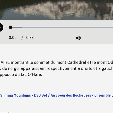
Loaded
:
Play
9.90%
0:00
Current
0:36
Duration
/
Mute
Time
E montrant le sommet du mont Cathedral et le mont Od
s de neige, apparaissant respectivement à droite et à gauc
 opposée du lac O’Hara.
:
Shining Mountains - DVD Set / Au coeur des Rocheuses - Ensemble 