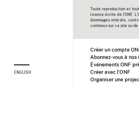
Toute reproduction et tou
licence écrite de l'ONF. L
dommages-intérêts, contr
contenus sur ce site ou de 
Créer un compte ONF
Abonnez-vous à nos i
Événements ONF prè
Créer avec l’ONF
ENGLISH
Organiser une projec
Facebook
Youtube
L'ONF sur mobile et 