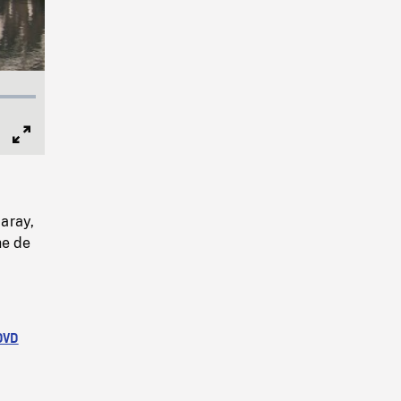
Full
Screen
aray,
he de
DVD