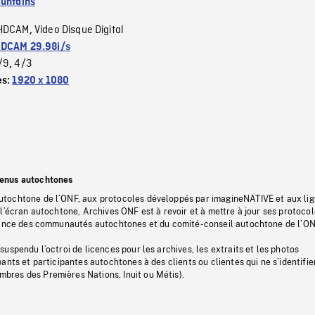
untains
HDCAM
Video Disque Digital
,
DCAM 29.98i/s
/9
4/3
,
es:
1920 x 1080
tenus autochtones
tochtone de l’ONF, aux protocoles développés par imagineNATIVE et aux li
l’écran autochtone, Archives ONF est à revoir et à mettre à jour ses protoco
stance des communautés autochtones et du comité-conseil autochtone de l’ON
uspendu l’octroi de licences pour les archives, les extraits et les photos
ants et participantes autochtones à des clients ou clientes qui ne s’identifie
res des Premières Nations, Inuit ou Métis).