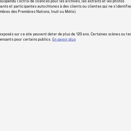
uspendu l’octroi de licences pour les archives, les extraits et les photos
ants et participantes autochtones à des clients ou clientes qui ne s’identifie
res des Premières Nations, Inuit ou Métis).
 exposés sur ce site peuvent dater de plus de 120 ans. Certaines scènes ou t
fensants pour certains publics.
En savoir plus