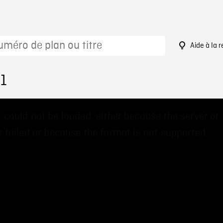
Aide à la 
81
 could not be loaded, either because the server or
 failed or because the format is not supported.