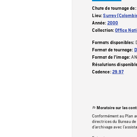
Chute de tournage de
Lieu:
Surrey (Colombi
Année:
2000
Collection:
Office Nat
Formats disponibles:
Format de tournage:
D
AN
Format de l'image:
Résolutions disponibl
Cadence:
29.97
Moratoire sur les con
Conformément au Plan au
directrices du Bureau de 
d’archivage avec l’assi