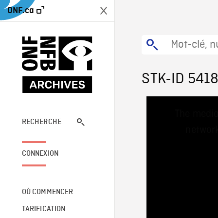
ONF.ca
STK-ID 541
This
The media
is
a
RECHERCHE
network
modal
window.
CONNEXION
OÙ COMMENCER
TARIFICATION