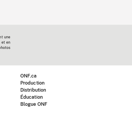
nt une
n et en
photos
ONF.ca
Production
Distribution
Éducation
Blogue ONF