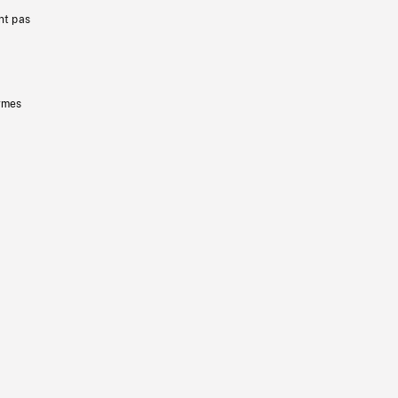
nt pas
ermes