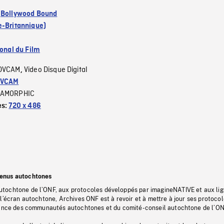
:
Bollywood Bound
e-Britannique)
ional du Film
DVCAM
Video Disque Digital
,
VCAM
AMORPHIC
es:
720 x 486
tenus autochtones
tochtone de l’ONF, aux protocoles développés par imagineNATIVE et aux li
l’écran autochtone, Archives ONF est à revoir et à mettre à jour ses protoco
stance des communautés autochtones et du comité-conseil autochtone de l’ON