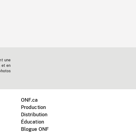
nt une
n et en
photos
ONF.ca
Production
Distribution
Éducation
Blogue ONF