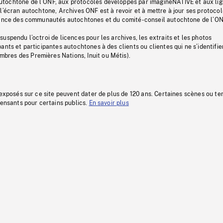
tochtone de l’ONF, aux protocoles développés par imagineNATIVE et aux li
l’écran autochtone, Archives ONF est à revoir et à mettre à jour ses protoco
stance des communautés autochtones et du comité-conseil autochtone de l’ON
uspendu l’octroi de licences pour les archives, les extraits et les photos
ants et participantes autochtones à des clients ou clientes qui ne s’identifie
res des Premières Nations, Inuit ou Métis).
 exposés sur ce site peuvent dater de plus de 120 ans. Certaines scènes ou t
fensants pour certains publics.
En savoir plus