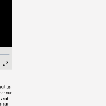
Full
Screen
euillus
har sur
avant-
s sur