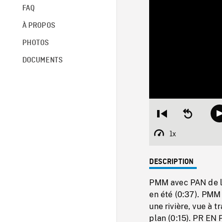
FAQ
À PROPOS
PHOTOS
DOCUMENTS
Restart
Seek
from
backward
beginning
10
1x
Playback
seconds
Rate
DESCRIPTION
PMM avec PAN de la l
en été (0:37). PMM 
une rivière, vue à t
plan (0:15). PR EN 