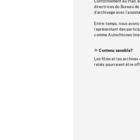
Conformément au Plan au
directrices du Bureau de 
d’archivage avec l’assi
Entre-temps, nous avons s
représentant des particip
comme Autochtones (memb
Contenu sensible?
Les films et les archives
reliés pourraient être of