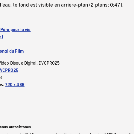
’eau, le fond est visible en arrière-plan (2 plans; 0:47).
:
Père pour la vie
e)
ional du Film
Video Disque Digital
DVCPRO25
,
VCPRO25
3
es:
720 x 486
tenus autochtones