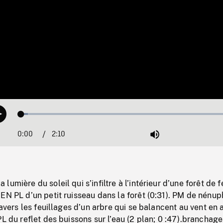
Loaded
:
Play
3.05%
0:00
Current
2:10
Duration
/
Mute
Time
umière du soleil qui s’infiltre à l’intérieur d’une forêt de f
EN PL d’un petit ruisseau dans la forêt (0:31). PM de nénup
ravers les feuillages d’un arbre qui se balancent au vent en 
PL du reflet des buissons sur l’eau (2 plan; 0 :47).branchage