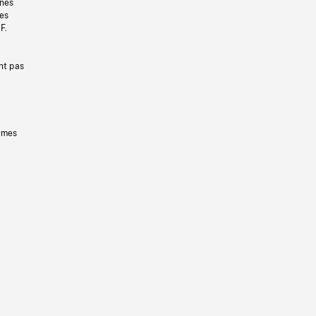
gnes
les
F.
nt pas
ermes